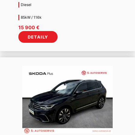
Diesel
85kW / 116k
15 900
€
DETAILY