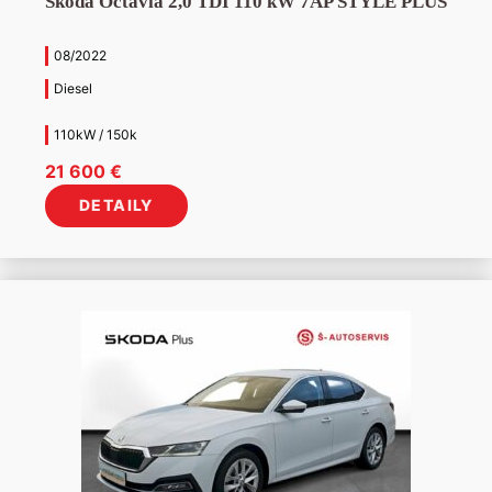
Škoda Octavia 2,0 TDI 110 kW 7AP STYLE PLUS
08/2022
Diesel
110kW / 150k
21 600
€
DETAILY