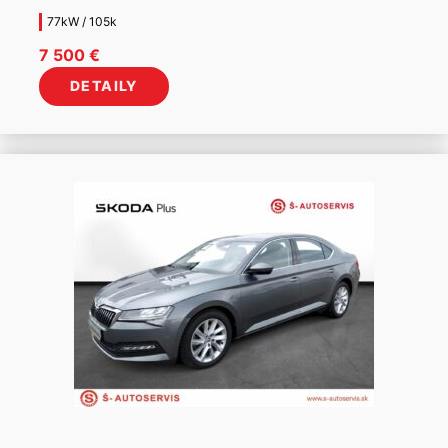
77kW / 105k
7 500
€
DETAILY