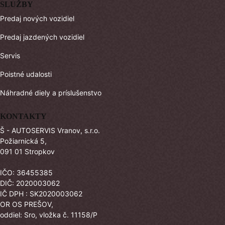
SLUŽBY
Predaj nových vozidiel
Predaj jazdených vozidiel
Servis
Poistné udalosti
Náhradné diely a príslušenstvo
KONTAKTY
Š - AUTOSERVIS Vranov, s.r.o.
Požiarnická 5,
091 01 Stropkov
IČO: 36455385
DIČ: 2020003062
IČ DPH : SK2020003062
OR OS PREŠOV,
oddiel: Sro, vložka č. 11158/P