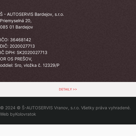
Š - AUTOSERVIS Bardejov, s.r.o.
Priemyselná 20,
085 01 Bardejov
IČO: 36468142
DIČ: 2020027713
IČ DPH: SK2020027713
OR OS PREŠOV,
oddiel: Sro, vložka č. 12329/P
DETAILY >>
© 2024 © Š-AUTOSERVIS Vranov, s.r.o. Všetky práva vyhradené.
Web by
Kolovratok