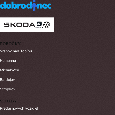
POBOČKY
Vranov nad Topľou
Humenné
Michalovce
Bardejov
Stropkov
SLUŽBY
Predaj nových vozidiel