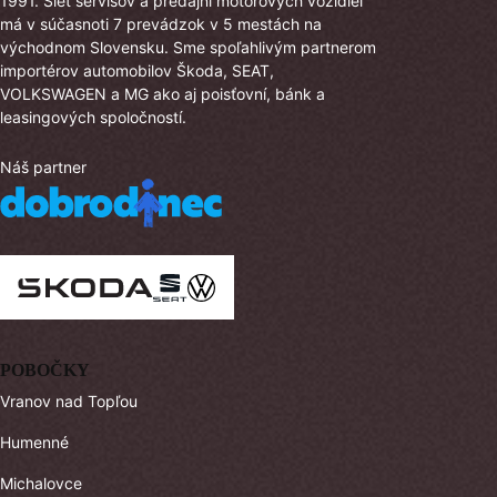
1991. Sieť servisov a predajní motorových vozidiel
má v súčasnoti 7 prevádzok v 5 mestách na
východnom Slovensku. Sme spoľahlivým partnerom
importérov automobilov Škoda, SEAT,
VOLKSWAGEN a MG ako aj poisťovní, bánk a
leasingových spoločností.
Náš partner
POBOČKY
Vranov nad Topľou
Humenné
Michalovce