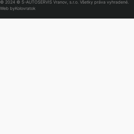
© 2024 © Š-AUTOSERVIS Vranov, s.r.o. Všetky práva vyhradené.
Web by
Kolovratok