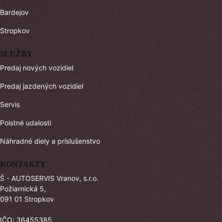
Bardejov
Stropkov
SLUŽBY
Predaj nových vozidiel
Predaj jazdených vozidiel
Servis
Poistné udalosti
Náhradné diely a príslušenstvo
KONTAKTY
Š - AUTOSERVIS Vranov, s.r.o.
Požiarnická 5,
091 01 Stropkov
IČO: 36455385