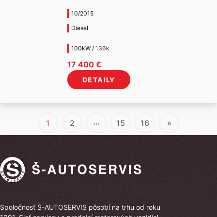
10/2015
Diesel
100kW / 136k
17 400
€
DETAILY
…
1
2
15
16
»
Spoločnosť Š-AUTOSERVIS pôsobí na trhu od roku