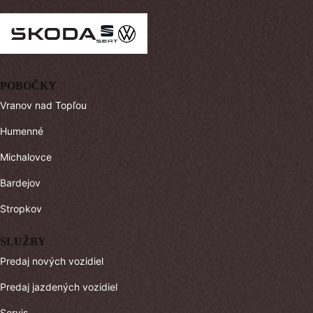
POBOČKY
Vranov nad Topľou
Humenné
Michalovce
Bardejov
Stropkov
SLUŽBY
Predaj nových vozidiel
Predaj jazdených vozidiel
Servis