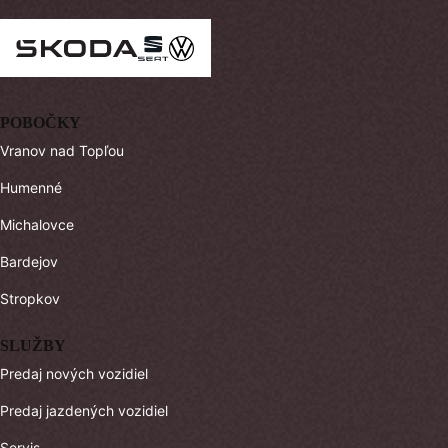
POBOČKY
Vranov nad Topľou
Humenné
Michalovce
Bardejov
Stropkov
SLUŽBY
Predaj nových vozidiel
Predaj jazdených vozidiel
Servis