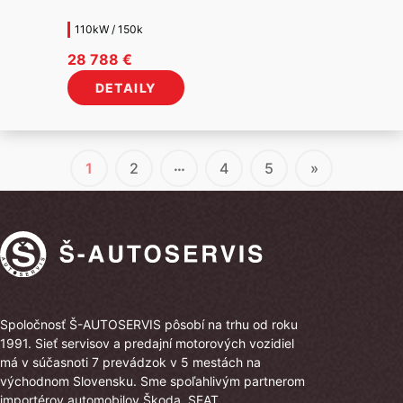
110kW / 150k
28 788
€
DETAILY
…
1
2
4
5
»
Spoločnosť Š-AUTOSERVIS pôsobí na trhu od roku
1991. Sieť servisov a predajní motorových vozidiel
má v súčasnoti 7 prevádzok v 5 mestách na
východnom Slovensku. Sme spoľahlivým partnerom
importérov automobilov Škoda, SEAT,