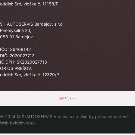
oddiel: Sro, vložka č. 11158/P
Š - AUTOSERVIS Bardejov, s.r.o.
Priemyselná 20,
085 01 Bardejov
IČO: 36468142
DIČ: 2020027713
IČ DPH: SK2020027713
OR OS PREŠOV,
oddiel: Sro, vložka č. 12329/P
DETAILY >>
© 2024 © Š-AUTOSERVIS Vranov, s.r.o. Všetky práva vyhradené.
Web by
Kolovratok