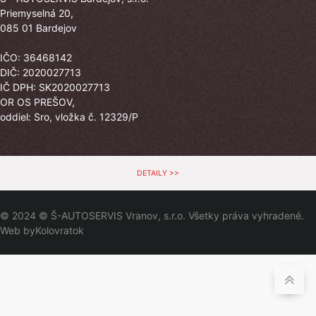
Priemyselná 20,
085 01 Bardejov
IČO: 36468142
DIČ: 2020027713
IČ DPH: SK2020027713
OR OS PREŠOV,
oddiel: Sro, vložka č. 12329/P
DETAILY >>
© 2024 © Š-AUTOSERVIS Vranov, s.r.o. Všetky práva vyhradené.
Web by
Kolovratok