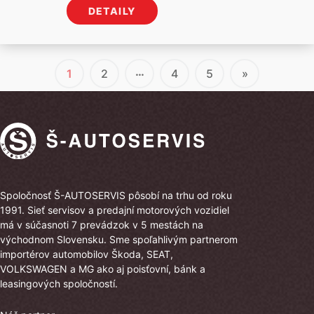
Automatická
(43)
Bardejov
(14)
cena
cena
Zrušiť filtre
DETAILY
bola:
je:
Manuálna
(42)
Humenné
(14)
39
36
Stropkov
(13)
460 €.
960 €.
…
Michalovce
(4)
1
2
4
5
»
Spoločnosť Š-AUTOSERVIS pôsobí na trhu od roku
1991. Sieť servisov a predajní motorových vozidiel
má v súčasnoti 7 prevádzok v 5 mestách na
východnom Slovensku. Sme spoľahlivým partnerom
importérov automobilov Škoda, SEAT,
VOLKSWAGEN a MG ako aj poisťovní, bánk a
leasingových spoločností.