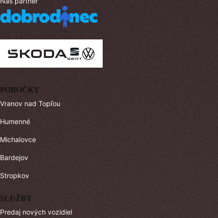
Náš partner
POBOČKY
Vranov nad Topľou
Humenné
Michalovce
Bardejov
Stropkov
SLUŽBY
Predaj nových vozidiel