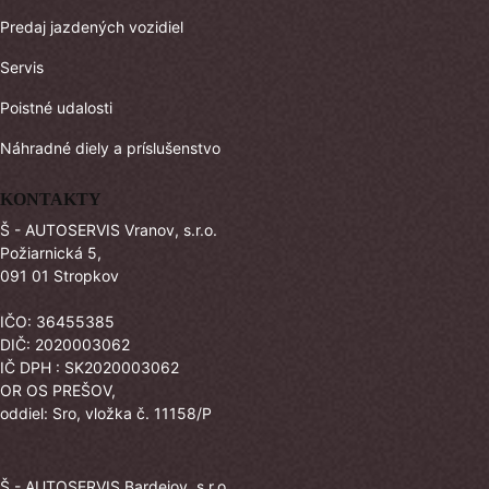
Predaj jazdených vozidiel
Servis
Poistné udalosti
Náhradné diely a príslušenstvo
KONTAKTY
Š - AUTOSERVIS Vranov, s.r.o.
Požiarnická 5,
091 01 Stropkov
IČO: 36455385
DIČ: 2020003062
IČ DPH : SK2020003062
OR OS PREŠOV,
oddiel: Sro, vložka č. 11158/P
Š - AUTOSERVIS Bardejov, s.r.o.