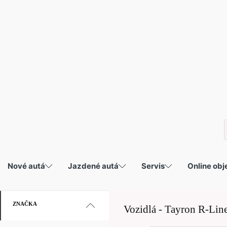
P
s
Nové autá
Jazdené autá
Servis
Online ob
ZNAČKA
Vozidlá -
Tayron R-Lin