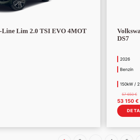
R-Line Lim 2.0 TSI EVO 4MOT
Volksw
DS7
2026
Benzín
150kW / 
57 650
€
Pôvodná
53 150
€
cena
DETA
bola:
57
650 €.