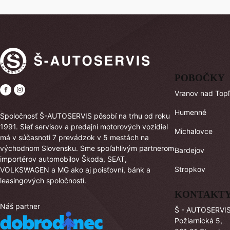
POBOČKY
Vranov nad Top
Humenné
Spoločnosť Š-AUTOSERVIS pôsobí na trhu od roku
1991. Sieť servisov a predajní motorových vozidiel
Michalovce
má v súčasnoti 7 prevádzok v 5 mestách na
východnom Slovensku. Sme spoľahlivým partnerom
Bardejov
importérov automobilov Škoda, SEAT,
Stropkov
VOLKSWAGEN a MG ako aj poisťovní, bánk a
leasingových spoločností.
KONTAKT
Náš partner
Š - AUTOSERVIS 
Požiarnická 5,