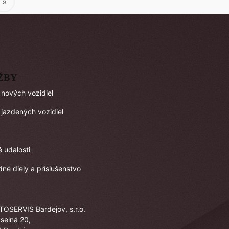
»
ŽBY
 nových vozidiel
 jazdených vozidiel
é udalosti
né diely a príslušenstvo
TOSERVIS Bardejov, s.r.o.
selná 20,