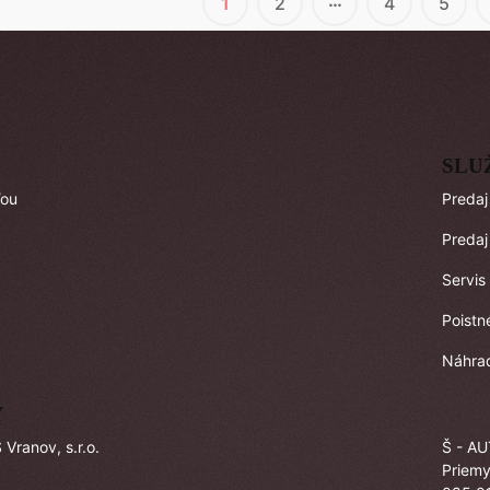
…
1
2
4
5
SLU
ľou
Predaj
Predaj
Servis
Poistn
Náhrad
Y
Vranov, s.r.o.
Š - AU
Priemy