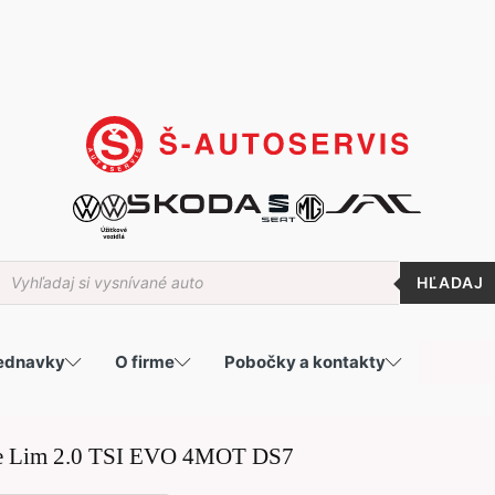
roducts
earch
jednavky
O firme
Pobočky a kontakty
e Lim 2.0 TSI EVO 4MOT DS7