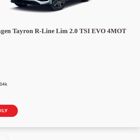
agen Tayron R-Line Lim 2.0 TSI EVO 4MOT
204k
Aktuálna
cena
ILY
je:
53
150 €.