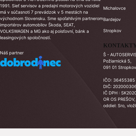
1991. Sieť servisov a predajní motorových vozidiel
Michalovce
má v súčasnoti 7 prevádzok v 5 mestách na
východnom Slovensku. Sme spoľahlivým partnerom
Bardejov
importérov automobilov Škoda, SEAT,
Stropkov
VOLKSWAGEN a MG ako aj poisťovní, bánk a
leasingových spoločností.
KONTAKT
Náš partner
Š - AUTOSERVIS 
Požiarnická 5,
091 01 Stropko
IČO: 36455385
DIČ: 20200030
IČ DPH : SK20
OR OS PREŠOV
oddiel: Sro, vlo