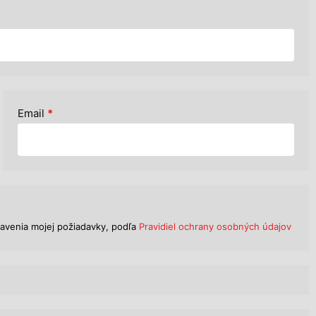
Email
*
avenia mojej požiadavky, podľa
Pravidiel ochrany osobných údajov