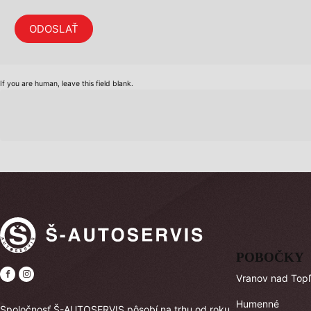
ODOSLAŤ
If you are human, leave this field blank.
POBOČKY
Vranov nad Top
Humenné
Spoločnosť Š-AUTOSERVIS pôsobí na trhu od roku