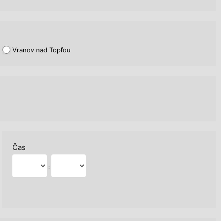
Vranov nad Topľou
Čas
: