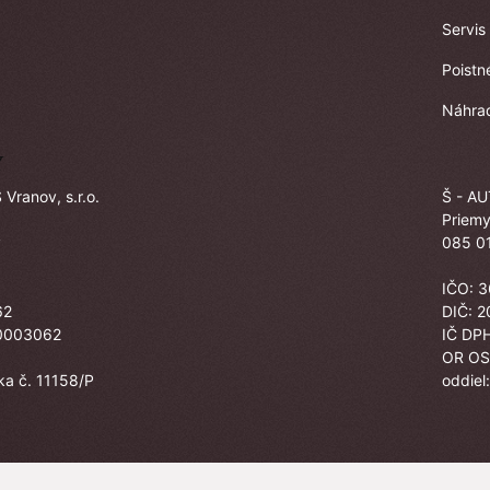
Servis
Poistn
Náhrad
Y
Vranov, s.r.o.
Š - AU
Priemy
v
085 01
IČO: 
62
DIČ: 
20003062
IČ DP
,
OR OS
žka č. 11158/P
oddiel