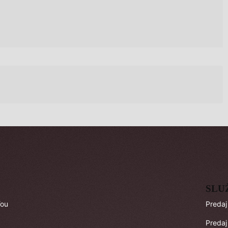
SLU
ľou
Predaj
Predaj