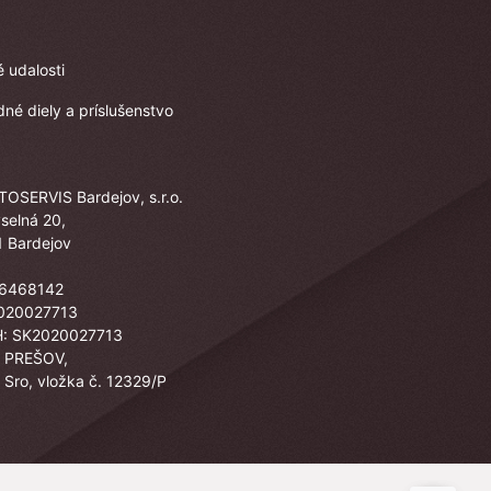
é udalosti
né diely a príslušenstvo
TOSERVIS Bardejov, s.r.o.
selná 20,
 Bardejov
36468142
2020027713
H: SK2020027713
 PREŠOV,
: Sro, vložka č. 12329/P