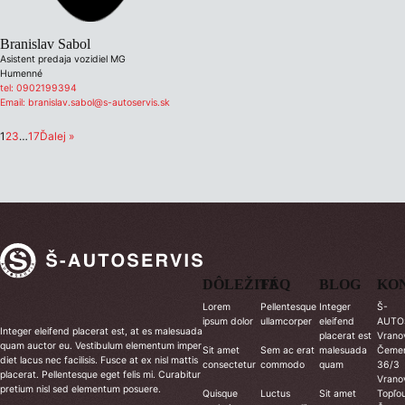
Branislav Sabol
Asistent predaja vozidiel MG
Humenné
tel:
0902199394
Email:
branislav.sabol@s-autoservis.sk
1
2
3
…
17
Ďalej »
DÔLEŽITÉ
FAQ
BLOG
KO
Lorem
Pellentesque
Integer
Š-
ipsum dolor
ullamcorper
eleifend
AUTO
Integer eleifend placerat est, at es malesuada
placerat est
Vranov
quam auctor eu. Vestibulum elementum imper
Sit amet
Sem ac erat
malesuada
Čemer
diet lacus nec facilisis. Fusce at ex nisl mattis
consectetur
commodo
quam
36/3
placerat. Pellentesque eget felis mi. Curabitur
Vrano
pretium nisl sed elementum posuere.
Quisque
Luctus
Sit amet
Topľou