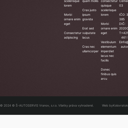
scelerisque
quam mollis
consectetur
Čeme
lorem
quisque
03
Cras justo
scelerisque
Morbi
ipsum
lorem
IČO: 
ornare enim
gravida
385
eget
Morbi
DIČ:
Erat sed
ornare enim
2020
Consectetur
vulputate
eget
T
+42
adipiscing
lacus
461 
Vestibulum
E
info
Cras nec
elementum
autos
ullamcorper
imperdiet
lacus nec
facilis
Donec
finibus quis
arcu
© 2024 © Š-AUTOSERVIS Vranov, s.r.o. Všetky práva vyhradené.
Web by
Kolovratok