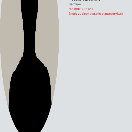
Bardejov
tel:
0901736120
Email:
zdziebkova.bj@s-autoservis.sk