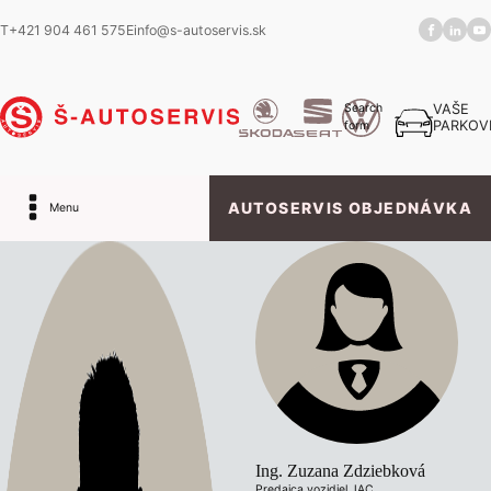
T
+421 904 461 575
E
info@s-autoservis.sk
Search
VAŠE
PARKOV
form
AUTOSERVIS OBJEDNÁVKA
Menu
Ing. Zuzana Zdziebková
Predajca vozidiel JAC