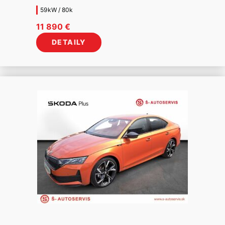
59kW / 80k
11 890
€
DETAILY