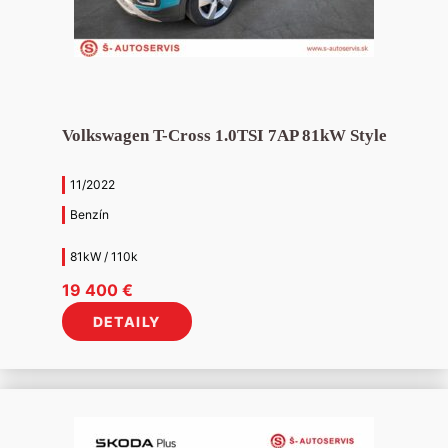
Volkswagen T-Cross 1.0TSI 7AP 81kW Style
11/2022
Benzín
81kW / 110k
19 400
€
DETAILY