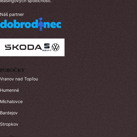
leasingových spoločností.
Náš partner
POBOČKY
Vranov nad Topľou
Humenné
Michalovce
Bardejov
Stropkov