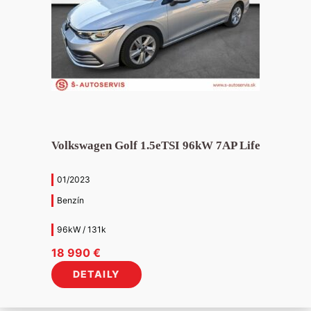
Volkswagen Golf 1.5eTSI 96kW 7AP Life
01/2023
Benzín
96kW / 131k
18 990
€
DETAILY