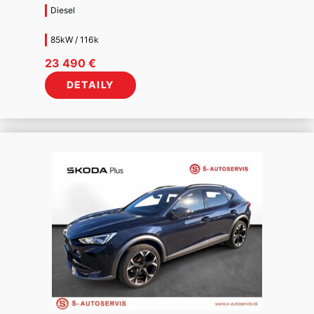
Diesel
85kW / 116k
23 490
€
DETAILY