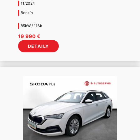
11/2024
Benzín
85kW / 116k
19 990
€
DETAILY