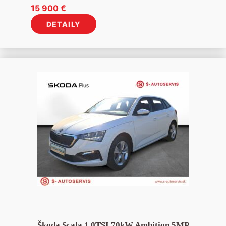
15 900
€
DETAILY
Škoda Scala 1.0TSI 70kW Ambition 5MP