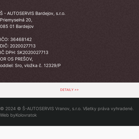
Š - AUTOSERVIS Bardejov, s.r.o.
Priemyselná 20,
085 01 Bardejov
IČO: 36468142
DIČ: 2020027713
IČ DPH: SK2020027713
OR OS PREŠOV,
oddiel: Sro, vložka č. 12329/P
DETAILY >>
© 2024 © Š-AUTOSERVIS Vranov, s.r.o. Všetky práva vyhradené.
Web by
Kolovratok