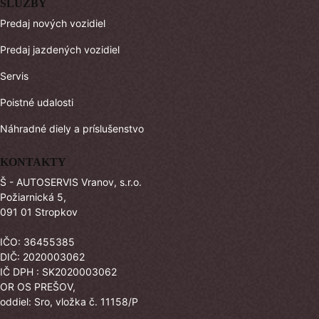
SLUŽBY
Predaj nových vozidiel
Predaj jazdených vozidiel
Servis
Poistné udalosti
Náhradné diely a príslušenstvo
KONTAKTY
Š - AUTOSERVIS Vranov, s.r.o.
Požiarnická 5,
091 01 Stropkov
IČO: 36455385
DIČ: 2020003062
IČ DPH : SK2020003062
OR OS PREŠOV,
oddiel: Sro, vložka č. 11158/P