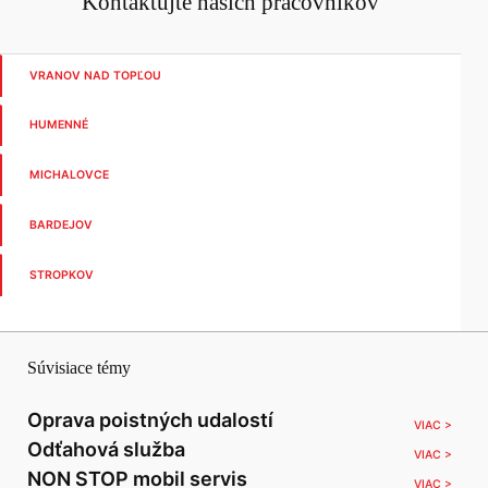
Kontaktujte našich pracovníkov
VRANOV NAD TOPĽOU
HUMENNÉ
MICHALOVCE
BARDEJOV
STROPKOV
Súvisiace témy
Oprava poistných udalostí
VIAC >
Odťahová služba
VIAC >
NON STOP mobil servis
VIAC >