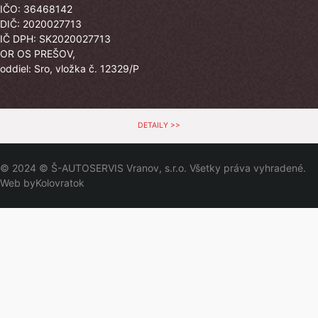
IČO: 36468142
DIČ: 2020027713
IČ DPH: SK2020027713
OR OS PREŠOV,
oddiel: Sro, vložka č. 12329/P
DETAILY >>
© 2024 © Š-AUTOSERVIS Vranov, s.r.o. Všetky práva vyhradené.
Web by
Kolovratok