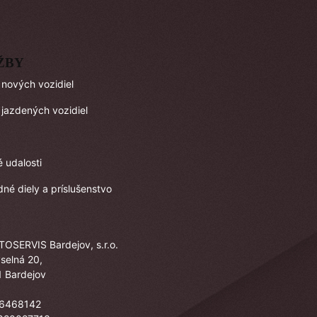
ŽBY
 nových vozidiel
 jazdených vozidiel
é udalosti
né diely a príslušenstvo
TOSERVIS Bardejov, s.r.o.
selná 20,
 Bardejov
36468142