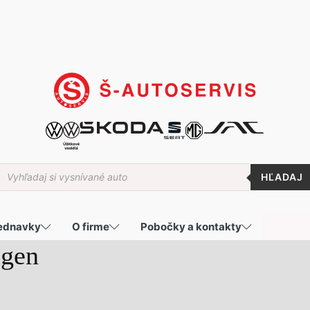
roducts
earch
jednavky
O firme
Pobočky a kontakty
agen