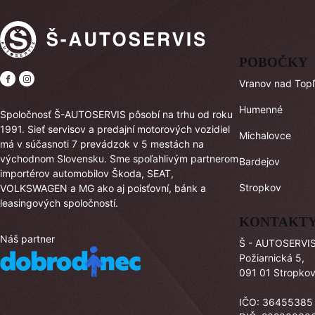
POBOČKY
Vranov nad Top
Humenné
Spoločnosť Š-AUTOSERVIS pôsobí na trhu od roku
1991. Sieť servisov a predajní motorových vozidiel
Michalovce
má v súčasnoti 7 prevádzok v 5 mestách na
východnom Slovensku. Sme spoľahlivým partnerom
Bardejov
importérov automobilov Škoda, SEAT,
Stropkov
VOLKSWAGEN a MG ako aj poisťovní, bánk a
leasingových spoločností.
KONTAKT
Náš partner
Š - AUTOSERVIS 
Požiarnická 5,
091 01 Stropko
IČO: 36455385