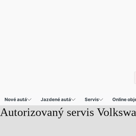
P
s
Nové autá
Jazdené autá
Servis
Online ob
Autorizovaný servis Volksw