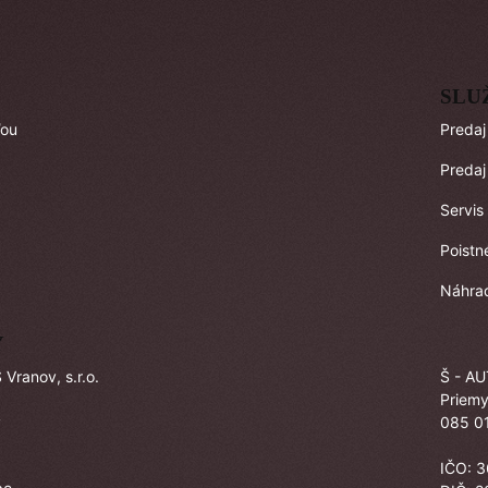
SLU
ľou
Predaj
Predaj
Servis
Poistn
Náhrad
Y
Vranov, s.r.o.
Š - AU
Priemy
v
085 01
IČO: 