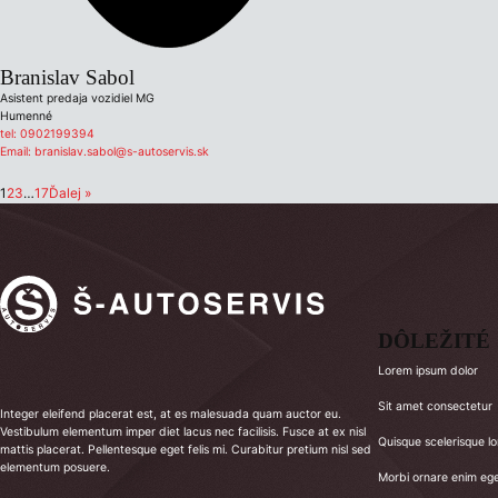
Branislav Sabol
Asistent predaja vozidiel MG
Humenné
tel:
0902199394
Email:
branislav.sabol@s-autoservis.sk
1
2
3
…
17
Ďalej »
DÔLEŽITÉ
Lorem ipsum dolor
Sit amet consectetur
Integer eleifend placerat est, at es malesuada quam auctor eu.
Vestibulum elementum imper diet lacus nec facilisis. Fusce at ex nisl
Quisque scelerisque l
mattis placerat. Pellentesque eget felis mi. Curabitur pretium nisl sed
elementum posuere.
Morbi ornare enim eg