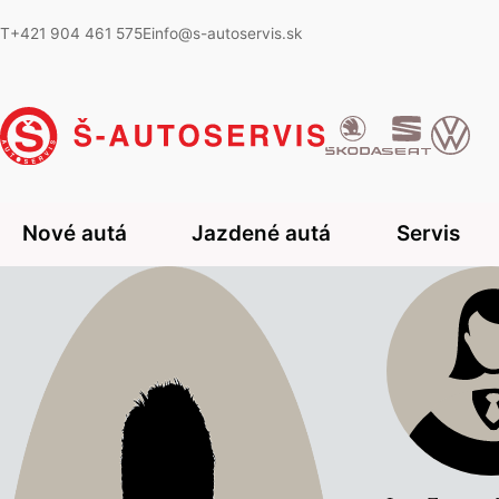
T
+421 904 461 575
E
info@s-autoservis.sk
Nové autá
Jazdené autá
Servis