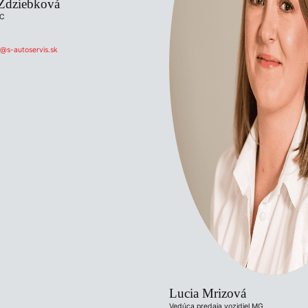
 Zdziebková
AC
@s-autoservis.sk
Lucia Mrizová
Vedúca predaja vozidiel MG