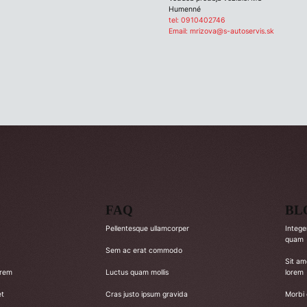
Humenné
tel:
0910402746
Email:
mrizova@s-autoservis.sk
FAQ
BL
Pellentesque ullamcorper
Intege
quam
Sem ac erat commodo
Sit am
orem
Luctus quam mollis
lorem
et
Cras justo ipsum gravida
Morbi 