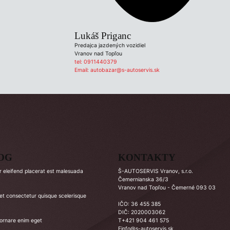
Lukáš Priganc
Predajca jazdených vozidiel
Vranov nad Topľou
tel:
0911440379
Email:
autobazar@s-autoservis.sk
OG
KONTAKTY
r eleifend placerat est malesuada
Š-AUTOSERVIS Vranov, s.r.o.
Čemernianska 36/3
Vranov nad Topľou - Čemerné 093 03
et consectetur quisque scelerisque
IČO: 36 455 385
DIČ: 2020003062
ornare enim eget
T
+421 904 461 575
E
info@s-autoservis.sk