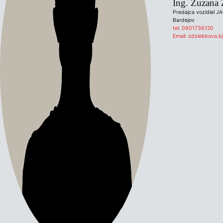
Ing. Zuzana
Predajca vozidiel J
Bardejov
tel:
0901736120
Email:
zdziebkova.bj