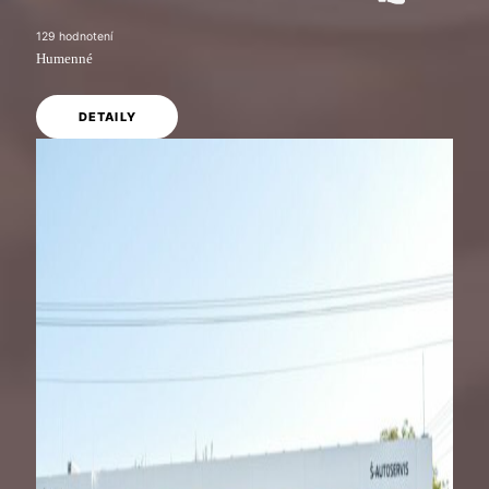
129
hodnotení
Humenné
DETAILY