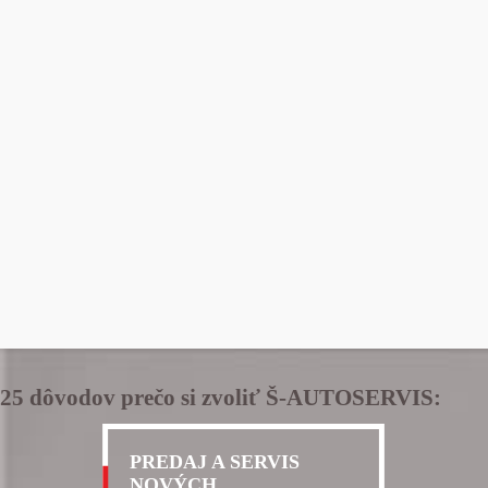
25 dôvodov prečo si zvoliť Š-AUTOSERVIS:
PREDAJ A SERVIS
NOVÝCH