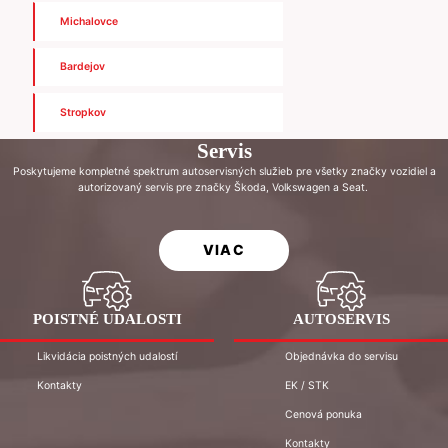
Michalovce
Bardejov
Stropkov
Servis
Poskytujeme kompletné spektrum autoservisných služieb pre všetky značky vozidiel a
autorizovaný servis pre značky Škoda, Volkswagen a Seat.
VIAC
POISTNÉ UDALOSTI
AUTOSERVIS
Likvidácia poistných udalostí
Objednávka do servisu
Kontakty
EK / STK
Cenová ponuka
Kontakty