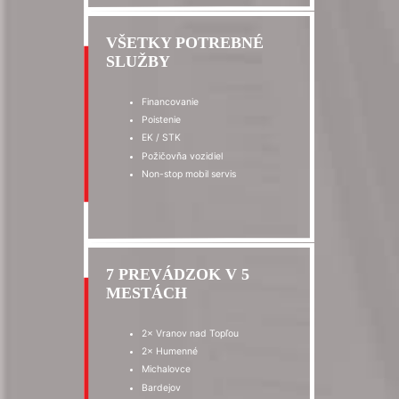
VŠETKY POTREBNÉ
SLUŽBY
Financovanie
Poistenie
EK / STK
Požičovňa vozidiel
Non-stop mobil servis
7 PREVÁDZOK V 5
MESTÁCH
2× Vranov nad Topľou
2× Humenné
Michalovce
Bardejov