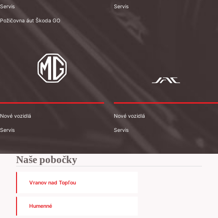
Servis
Servis
Požičovna áut Škoda GO
Nové vozidlá
Nové vozidlá
Servis
Servis
Naše pobočky
Vranov nad Topľou
Humenné