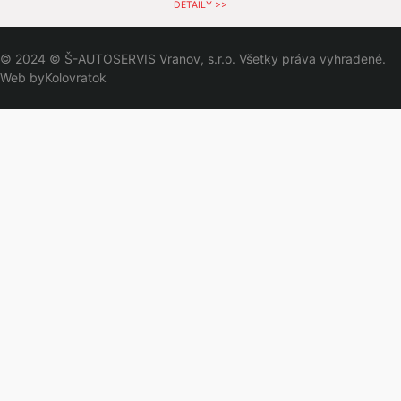
DETAILY >>
© 2024 © Š-AUTOSERVIS Vranov, s.r.o. Všetky práva vyhradené.
Web by
Kolovratok