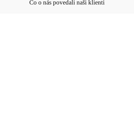
Čo o nás povedali naši klienti
"Celkové
hodnotenie
spoločnosti
(verifikované):
Bola som
maximálne
spokojná so
všetkými
službami,
predajca mal
mimoriadne
veľmi
profesionálny,
milý a ľudský
prístup, ktorý
je v dnešnej
dobe
vzácnosťou.
Aj touto
cestou veľmi
pekne
ďakujem za
krásny prístup