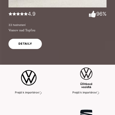
4.9
96
%
33
hodnotení
Vranov nad Topľou
DETAILY
Prejdi k importérovi
Prejdi k importérovi