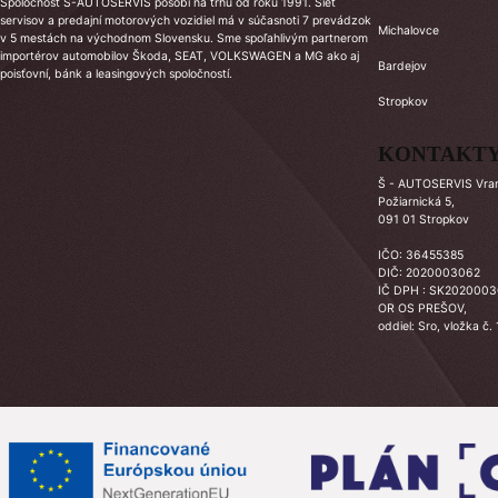
Spoločnosť Š-AUTOSERVIS pôsobí na trhu od roku 1991. Sieť
servisov a predajní motorových vozidiel má v súčasnoti 7 prevádzok
Michalovce
v 5 mestách na východnom Slovensku. Sme spoľahlivým partnerom
importérov automobilov Škoda, SEAT, VOLKSWAGEN a MG ako aj
Bardejov
poisťovní, bánk a leasingových spoločností.
Stropkov
KONTAKT
Š - AUTOSERVIS Vrano
Požiarnická 5,
091 01 Stropkov
IČO: 36455385
DIČ: 2020003062
IČ DPH : SK202000
OR OS PREŠOV,
oddiel: Sro, vložka č.