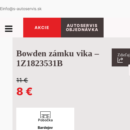
E
info@s-autoservis.sk
AUTOSERVIS
AKCIE
OBJEDNÁVKA
Bowden zámku vika –
Zdieľaj
1Z1823531B
P
s
11
€
Pôvodná
Aktuálna
8
€
cena
cena
bola:
je:
Pobočka
Bardejov