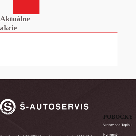
Aktuálne
akcie
POBOČKY
Vranov nad Topľou
Humenné