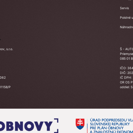
Servis
Poistné u
Náhradné
Y
v, s.r.o.
Š - AUTO
Priemyse
085 01 B
IČO: 36
DIČ: 20
3062
IČ DPH:
OR OS 
 11158/P
oddiel: 