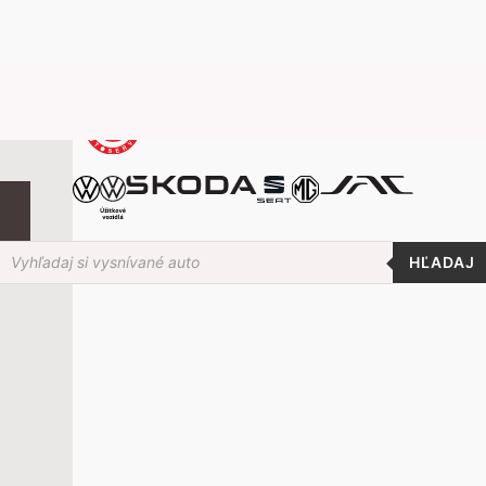
roducts
earch