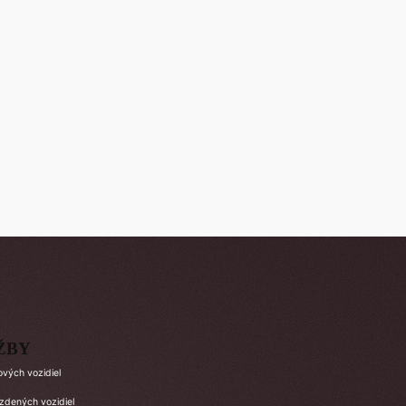
ŽBY
ových vozidiel
azdených vozidiel