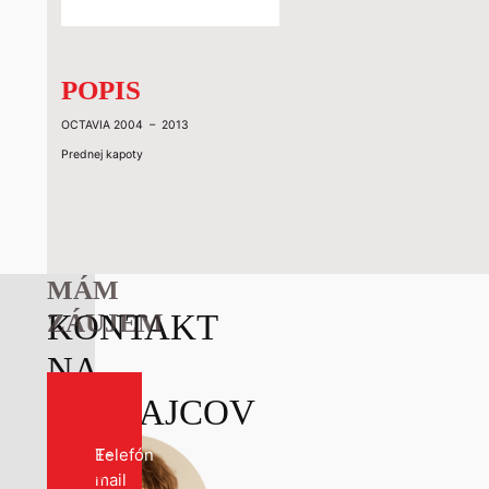
11 €.
8 €.
POPIS
OCTAVIA 2004 – 2013
Prednej kapoty
MÁM
KONTAKT
ZÁUJEM
NA
PREDAJCOV
Kontakt
E-
Telefón
formulár
mail
*
pri