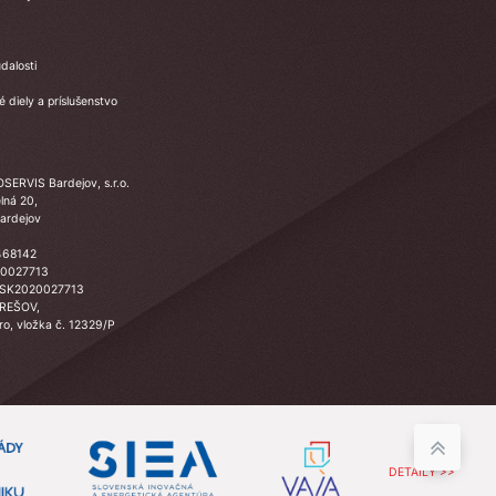
dalosti
 diely a príslušenstvo
SERVIS Bardejov, s.r.o.
lná 20,
ardejov
468142
20027713
 SK2020027713
PREŠOV,
Sro, vložka č. 12329/P
DETAILY >>