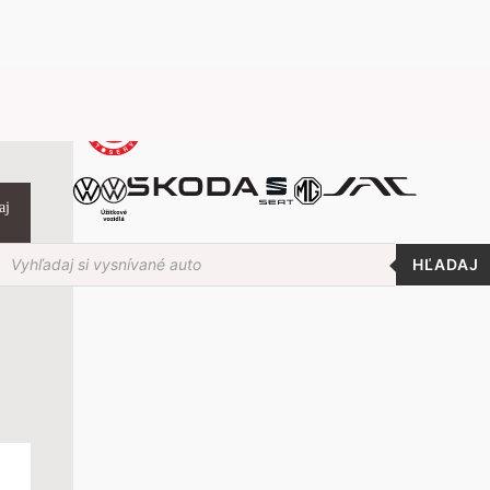
aj
roducts
earch