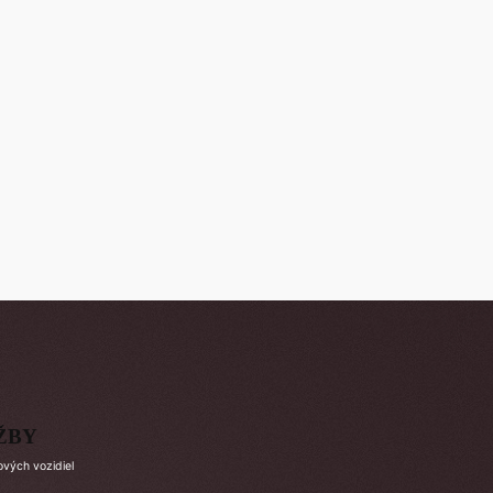
ŽBY
ových vozidiel