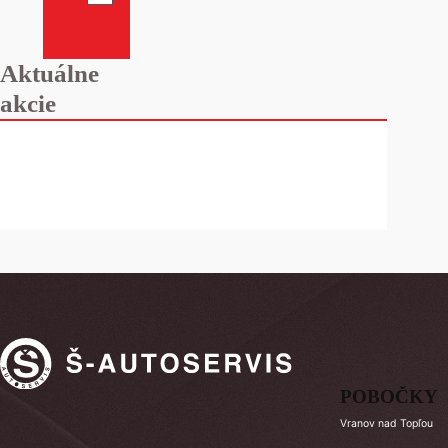
Aktuálne
akcie
POBOČKY
Vranov nad Topľou