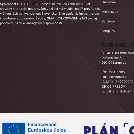
Humenné
Spoločnosť Š-AUTOSERVIS pôsobí na trhu od roku 1991. Sieť
servisov a predajní motorových vozidiel má v súčasnoti 7 prevádzok
Michalovce
v 5 mestách na východnom Slovensku. Sme spoľahlivým partnerom
importérov automobilov Škoda, SEAT, VOLKSWAGEN a MG ako aj
Bardejov
poisťovní, bánk a leasingových spoločností.
Stropkov
KONTAKT
Š - AUTOSERVIS Vrano
Požiarnická 5,
091 01 Stropkov
IČO: 36455385
DIČ: 2020003062
IČ DPH : SK202000
OR OS PREŠOV,
oddiel: Sro, vložka č.