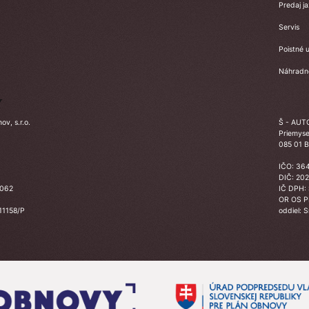
Predaj j
Servis
Poistné u
Náhradné
Y
v, s.r.o.
Š - AUTO
Priemyse
085 01 B
IČO: 36
DIČ: 20
3062
IČ DPH:
OR OS 
 11158/P
oddiel: 