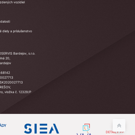
azdených vozidiel
dalosti
 diely a príslušenstvo
SERVIS Bardejov, s.r.o.
lná 20,
ardejov
468142
20027713
 SK2020027713
PREŠOV,
Sro, vložka č. 12329/P
DETAILY >>