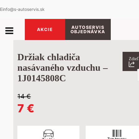
E
info@s-autoservis.sk
AUTOSERVIS
AKCIE
OBJEDNÁVKA
Držiak chladiča
Zdieľ
nasávaného vzduchu –
P
1J0145808C
s
14
€
Pôvodná
Aktuálna
7
€
cena
cena
Typ tovaru