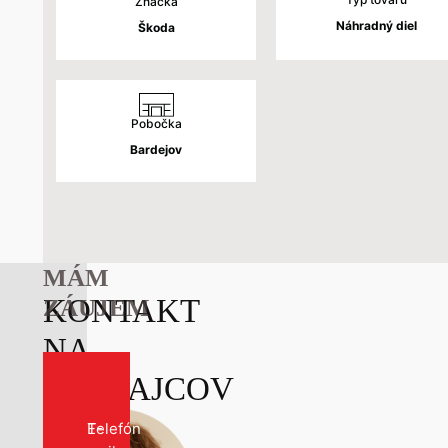
bola:
je:
Značka
Náhradný diel
Škoda
14 €.
7 €.
Pobočka
Bardejov
MÁM
KONTAKT
ZÁUJEM
NA
PREDAJCOV
Kontakt
E-
Telefón
formulár