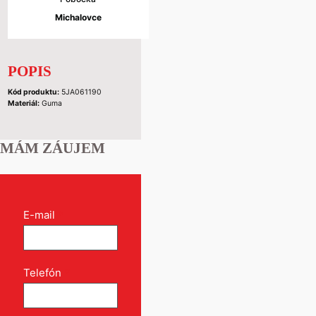
Michalovce
POPIS
Kód produktu:
5JA061190
Materiál:
Guma
MÁM ZÁUJEM
Kontakt
E-mail
*
formulár
pri
produkte
Telefón
*