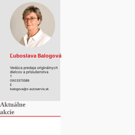
Ľuboslava Balogová
Vedúca predaja originálnych
dielcov a príslušenstva
T
0903575589
E
balogova@s-autoservis.sk
Aktuálne
akcie