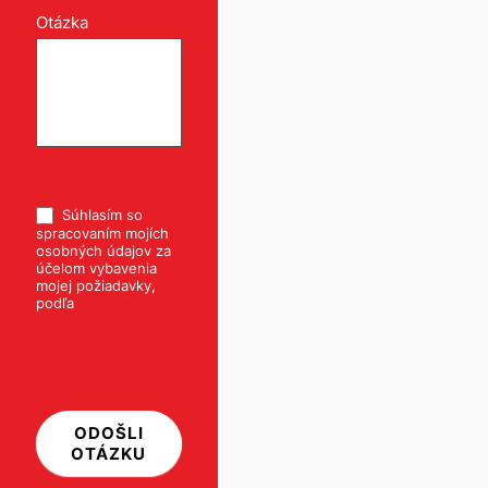
Otázka
*
*
Súhlasím so
spracovaním mojích
osobných údajov za
účelom vybavenia
mojej požiadavky,
podľa
Pravidiel
ochrany osobných
údajov
ODOŠLI
OTÁZKU