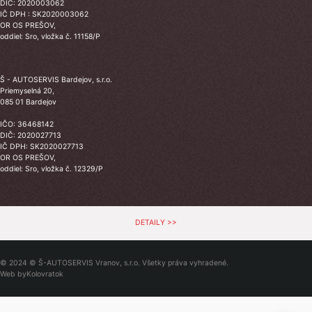
DIČ: 2020003062
IČ DPH : SK2020003062
OR OS PREŠOV,
oddiel: Sro, vložka č. 11158/P
Š - AUTOSERVIS Bardejov, s.r.o.
Priemyselná 20,
085 01 Bardejov
IČO: 36468142
DIČ: 2020027713
IČ DPH: SK2020027713
OR OS PREŠOV,
oddiel: Sro, vložka č. 12329/P
DETAILY >>
© 2024 © Š-AUTOSERVIS Vranov, s.r.o. Všetky práva vyhradené.
Web by
Kolovratok