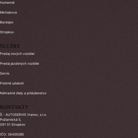
Humenné
Michalovce
Bardejov
Stropkov
SLUŽBY
Predaj nových vozidiel
Predaj jazdených vozidiel
Servis
Poistné udalosti
Náhradné diely a príslušenstvo
KONTAKTY
Š - AUTOSERVIS Vranov, s.r.o.
Požiarnická 5,
091 01 Stropkov
IČO: 36455385