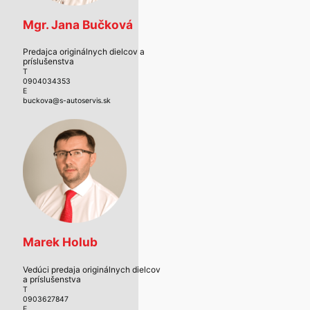
Mgr. Jana Bučková
Predajca originálnych dielcov a
príslušenstva
T
0904034353
E
buckova@s-autoservis.sk
Marek Holub
Vedúci predaja originálnych dielcov
a príslušenstva
T
0903627847
E