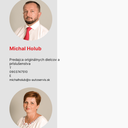
Michal Holub
Predajca originálnych dielcov a
príslušenstva
T
0903747510
E
michalholub@s-autoservis.sk