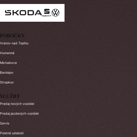
POBOČKY
Vranov nad Topľou
Humenné
Michalovce
Bardejov
Stropkov
SLUŽBY
Predaj nových vozidiel
Predaj jazdených vozidiel
Servis
Poistné udalosti