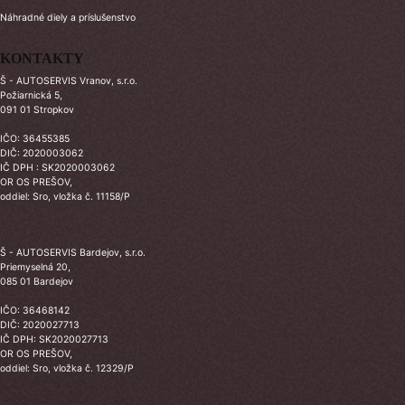
Náhradné diely a príslušenstvo
KONTAKTY
Š - AUTOSERVIS Vranov, s.r.o.
Požiarnická 5,
091 01 Stropkov
IČO: 36455385
DIČ: 2020003062
IČ DPH : SK2020003062
OR OS PREŠOV,
oddiel: Sro, vložka č. 11158/P
Š - AUTOSERVIS Bardejov, s.r.o.
Priemyselná 20,
085 01 Bardejov
IČO: 36468142
DIČ: 2020027713
IČ DPH: SK2020027713
OR OS PREŠOV,
oddiel: Sro, vložka č. 12329/P