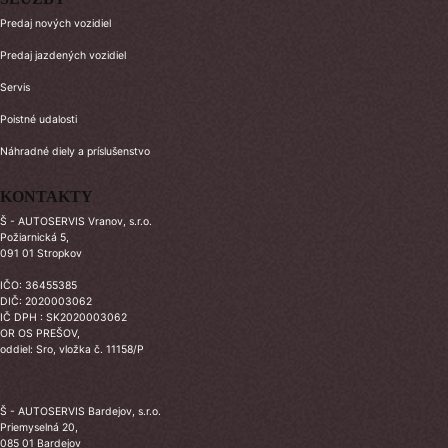
Predaj nových vozidiel
Predaj jazdených vozidiel
Servis
Poistné udalosti
Náhradné diely a príslušenstvo
KONTAKTY
Š - AUTOSERVIS Vranov, s.r.o.
Požiarnická 5,
091 01 Stropkov
IČO: 36455385
DIČ: 2020003062
IČ DPH : SK2020003062
OR OS PREŠOV,
oddiel: Sro, vložka č. 11158/P
Š - AUTOSERVIS Bardejov, s.r.o.
Priemyselná 20,
085 01 Bardejov