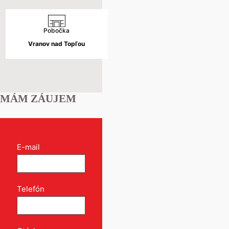
Pobočka
Vranov nad Topľou
MÁM ZÁUJEM
Kontakt
E-mail
*
formulár
pri
produkte
Telefón
*