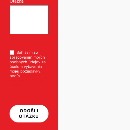
Otázka
*
*
Súhlasím so
spracovaním mojích
osobných údajov za
účelom vybavenia
mojej požiadavky,
podľa
Pravidiel
ochrany osobných
údajov
ODOŠLI
OTÁZKU