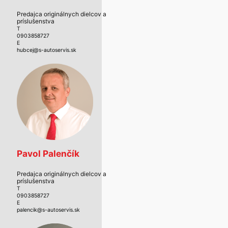
Predajca originálnych dielcov a
príslušenstva
T
0903858727
E
hubcej@s-autoservis.sk
Pavol Palenčík
Predajca originálnych dielcov a
príslušenstva
T
0903858727
E
palencik@s-autoservis.sk