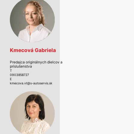
Kmecová Gabriela
Predajca originálnych dielcov a
príslušenstva
T
0903858727
E
kmecova.vt@s-autoservis.sk