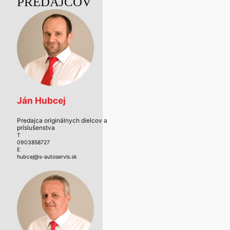
PREDAJCOV
Ján Hubcej
Predajca originálnych dielcov a
príslušenstva
T
0903858727
E
hubcej@s-autoservis.sk