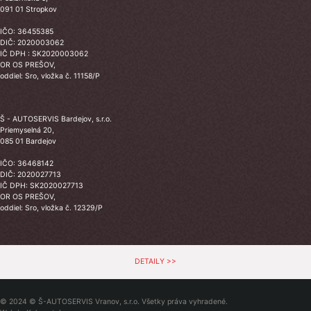
091 01 Stropkov
IČO: 36455385
DIČ: 2020003062
IČ DPH : SK2020003062
OR OS PREŠOV,
oddiel: Sro, vložka č. 11158/P
Š - AUTOSERVIS Bardejov, s.r.o.
Priemyselná 20,
085 01 Bardejov
IČO: 36468142
DIČ: 2020027713
IČ DPH: SK2020027713
OR OS PREŠOV,
oddiel: Sro, vložka č. 12329/P
DETAILY >>
© 2024 © Š-AUTOSERVIS Vranov, s.r.o. Všetky práva vyhradené.