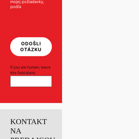
mojej požiadavky,
podľa
Pravidiel
ochrany osobných
údajov
ODOŠLI
OTÁZKU
If you are human, leave
this field blank.
KONTAKT
NA