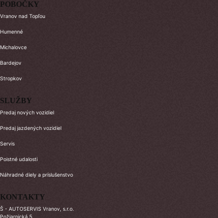
POBOČKY
Vranov nad Topľou
Humenné
Michalovce
Bardejov
Stropkov
SLUŽBY
Predaj nových vozidiel
Predaj jazdených vozidiel
Servis
Poistné udalosti
Náhradné diely a príslušenstvo
KONTAKTY
Š - AUTOSERVIS Vranov, s.r.o.
Požiarnická 5,