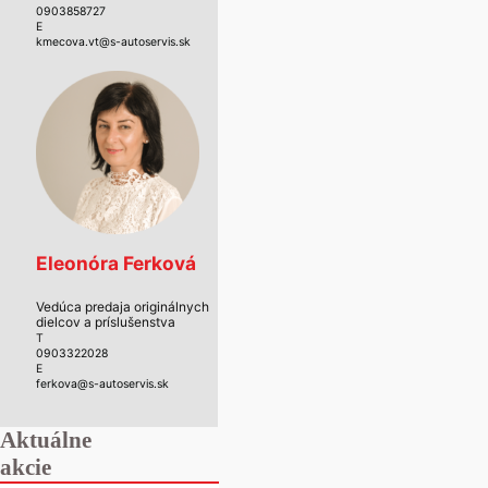
0903858727
E
kmecova.vt@s-autoservis.sk
Eleonóra Ferková
Vedúca predaja originálnych
dielcov a príslušenstva
T
0903322028
E
ferkova@s-autoservis.sk
Aktuálne
akcie