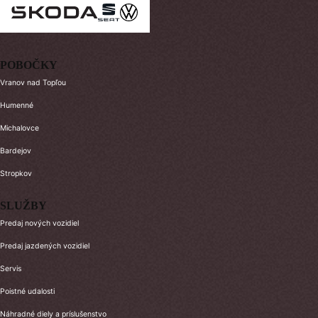
POBOČKY
Vranov nad Topľou
Humenné
Michalovce
Bardejov
Stropkov
SLUŽBY
Predaj nových vozidiel
Predaj jazdených vozidiel
Servis
Poistné udalosti
Náhradné diely a príslušenstvo