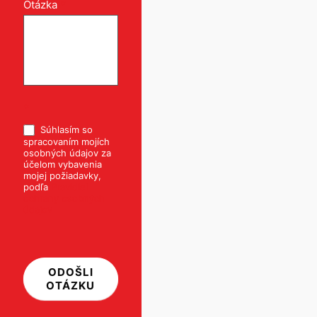
Otázka
*
*
Súhlasím so
spracovaním mojích
osobných údajov za
účelom vybavenia
mojej požiadavky,
podľa
Pravidiel
ochrany osobných
údajov
ODOŠLI
OTÁZKU