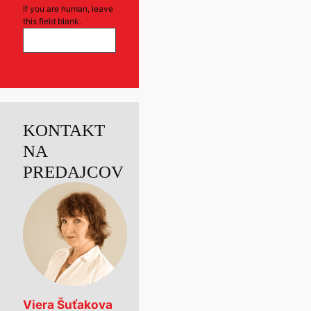
If you are human, leave
this field blank.
KONTAKT
NA
PREDAJCOV
Viera Šuťakova