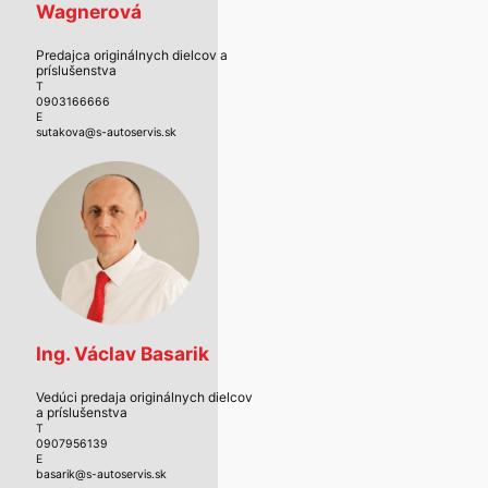
Wagnerová
Predajca originálnych dielcov a
príslušenstva
T
0903166666
E
sutakova@s-autoservis.sk
Ing. Václav Basarik
Vedúci predaja originálnych dielcov
a príslušenstva
T
0907956139
E
basarik@s-autoservis.sk