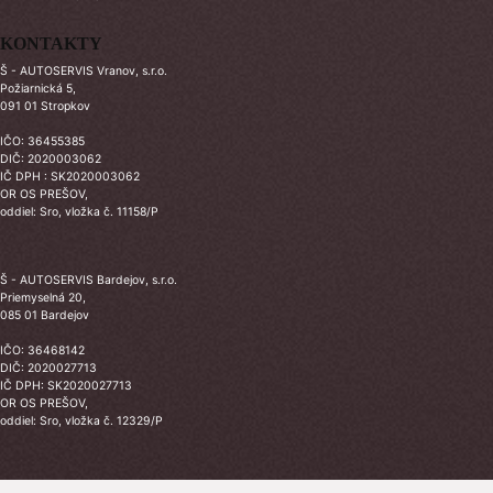
KONTAKTY
Š - AUTOSERVIS Vranov, s.r.o.
Požiarnická 5,
091 01 Stropkov
IČO: 36455385
DIČ: 2020003062
IČ DPH : SK2020003062
OR OS PREŠOV,
oddiel: Sro, vložka č. 11158/P
Š - AUTOSERVIS Bardejov, s.r.o.
Priemyselná 20,
085 01 Bardejov
IČO: 36468142
DIČ: 2020027713
IČ DPH: SK2020027713
OR OS PREŠOV,
oddiel: Sro, vložka č. 12329/P