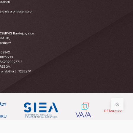
dalosti
 diely a príslušenstvo
SERVIS Bardejov, s.r.o.
lná 20,
ardejov
468142
20027713
 SK2020027713
PREŠOV,
Sro, vložka č. 12329/P
DETAILY >>