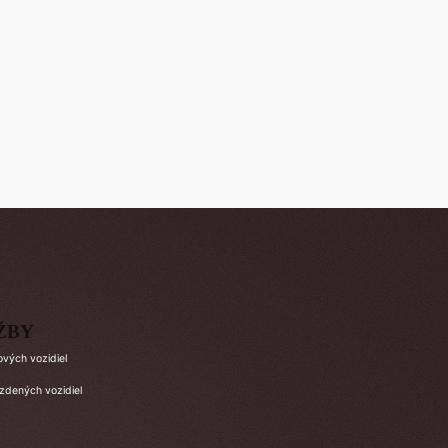
ŽBY
ových vozidiel
azdených vozidiel