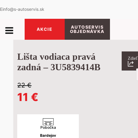
E
info@s-autoservis.sk
AUTOSERVIS
AKCIE
OBJEDNÁVKA
Lišta vodiaca pravá
Zdieľ
zadná – 3U5839414B
P
s
22
€
Pôvodná
Aktuálna
11
€
cena
cena
bola:
je:
Pobočka
Bardejov