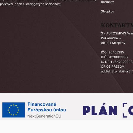
Bardejov
poisťovní, bánk a leasingových spoločností.
Stropkov
KONTAKT
Š - AUTOSERVIS Vrano
Požiarnická 5,
091 01 Stropkov
IČO: 36455385
DIČ: 2020003062
IČ DPH : SK202000
OR OS PREŠOV,
oddiel: Sro, vložka č.