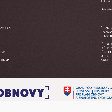
Poistné u
Náhradné
Y
v, s.r.o.
Š - AUTO
Priemyse
085 01 B
IČO: 36
DIČ: 20
3062
IČ DPH:
OR OS 
 11158/P
oddiel: 