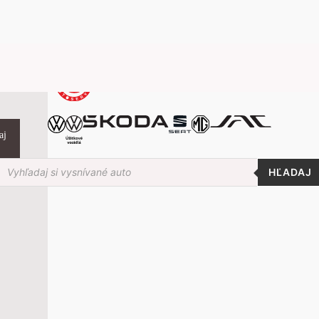
aj
roducts
earch