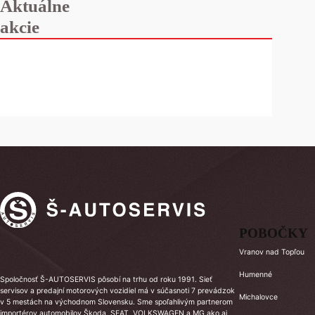
Aktuálne
akcie
POBOČKY
Vranov nad Topľou
Humenné
Spoločnosť Š-AUTOSERVIS pôsobí na trhu od roku 1991. Sieť
servisov a predajní motorových vozidiel má v súčasnoti 7 prevádzok
Michalovce
v 5 mestách na východnom Slovensku. Sme spoľahlivým partnerom
importérov automobilov Škoda, SEAT, VOLKSWAGEN a MG ako aj