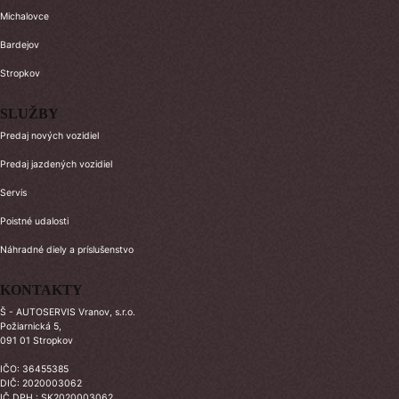
Michalovce
Bardejov
Stropkov
SLUŽBY
Predaj nových vozidiel
Predaj jazdených vozidiel
Servis
Poistné udalosti
Náhradné diely a príslušenstvo
KONTAKTY
Š - AUTOSERVIS Vranov, s.r.o.
Požiarnická 5,
091 01 Stropkov
IČO: 36455385
DIČ: 2020003062
IČ DPH : SK2020003062