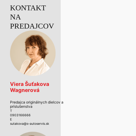
KONTAKT
NA
PREDAJCOV
Viera Šuťakova
Wagnerová
Predajca originálnych dielcov a
príslušenstva
T
0903166666
E
sutakova@s-autoservis.sk