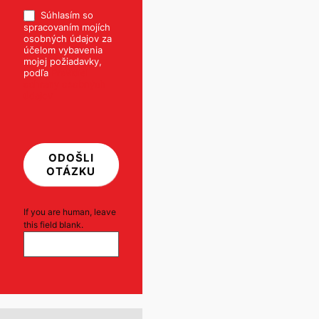
Súhlasím so
spracovaním mojích
osobných údajov za
účelom vybavenia
mojej požiadavky,
podľa
Pravidiel
ochrany osobných
údajov
ODOŠLI
OTÁZKU
If you are human, leave
this field blank.