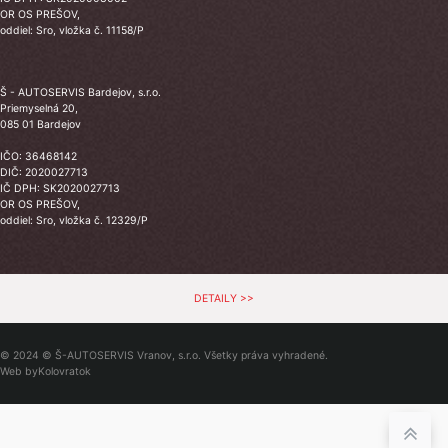
OR OS PREŠOV,
oddiel: Sro, vložka č. 11158/P
Š - AUTOSERVIS Bardejov, s.r.o.
Priemyselná 20,
085 01 Bardejov
IČO: 36468142
DIČ: 2020027713
IČ DPH: SK2020027713
OR OS PREŠOV,
oddiel: Sro, vložka č. 12329/P
DETAILY >>
© 2024 © Š-AUTOSERVIS Vranov, s.r.o. Všetky práva vyhradené.
Web by
Kolovratok