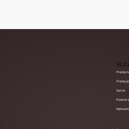
SLU
Predaj n
Predaj j
Servis
Poistné u
Náhradné
Y