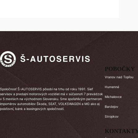
POBOČKY
Vranov nad Topľou
Humenné
Spoločnosť Š-AUTOSERVIS pôsobí na trhu od roku 1991. Sieť
servisov a predajní motorových vozidiel má v súčasnoti 7 prevádzok
Michalovce
v 5 mestách na východnom Slovensku. Sme spoľahlivým partnerom
importérov automobilov Škoda, SEAT, VOLKSWAGEN a MG ako aj
Bardejov
poisťovní, bánk a leasingových spoločností.
Stropkov
KONTAKT