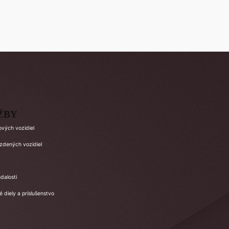
ŽBY
ových vozidiel
azdených vozidiel
dalosti
 diely a príslušenstvo