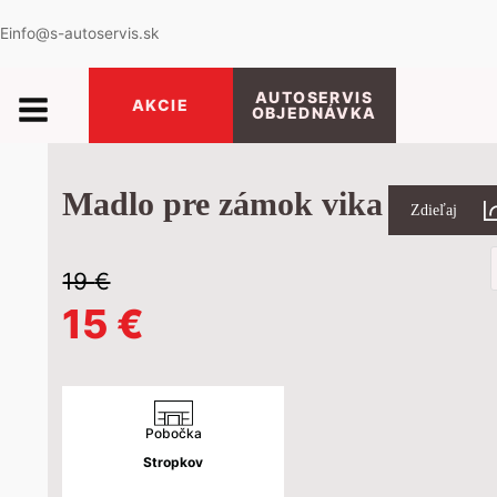
E
info@s-autoservis.sk
AUTOSERVIS
AKCIE
OBJEDNÁVKA
Madlo pre zámok vika
Zdieľaj
P
s
19
€
Pôvodná
Aktuálna
15
€
cena
cena
bola:
je:
Pobočka
Stropkov