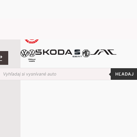
roducts
earch