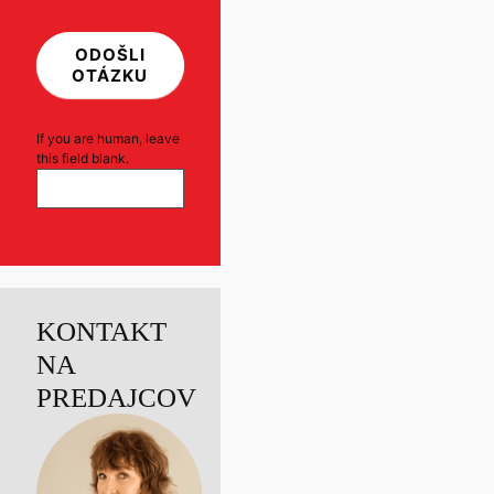
ODOŠLI
OTÁZKU
If you are human, leave
this field blank.
KONTAKT
NA
PREDAJCOV