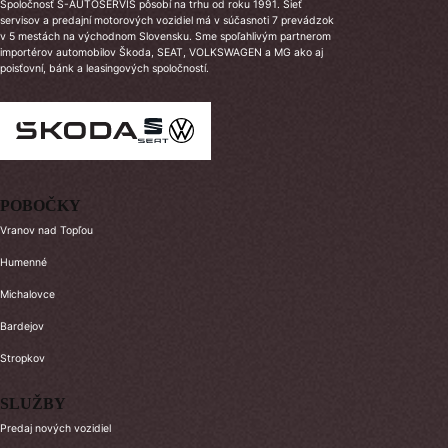
Spoločnosť Š-AUTOSERVIS pôsobí na trhu od roku 1991. Sieť
servisov a predajní motorových vozidiel má v súčasnoti 7 prevádzok
v 5 mestách na východnom Slovensku. Sme spoľahlivým partnerom
importérov automobilov Škoda, SEAT, VOLKSWAGEN a MG ako aj
poisťovní, bánk a leasingových spoločností.
POBOČKY
Vranov nad Topľou
Humenné
Michalovce
Bardejov
Stropkov
SLUŽBY
Predaj nových vozidiel