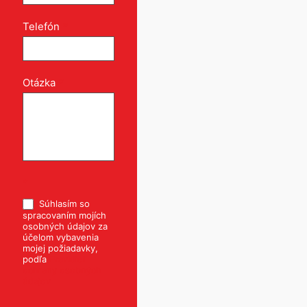
Telefón
*
Otázka
*
*
Súhlasím so
spracovaním mojích
osobných údajov za
účelom vybavenia
mojej požiadavky,
podľa
Pravidiel
ochrany osobných
údajov