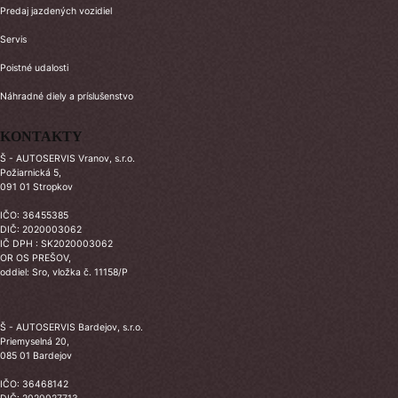
Predaj jazdených vozidiel
Servis
Poistné udalosti
Náhradné diely a príslušenstvo
KONTAKTY
Š - AUTOSERVIS Vranov, s.r.o.
Požiarnická 5,
091 01 Stropkov
IČO: 36455385
DIČ: 2020003062
IČ DPH : SK2020003062
OR OS PREŠOV,
oddiel: Sro, vložka č. 11158/P
Š - AUTOSERVIS Bardejov, s.r.o.
Priemyselná 20,
085 01 Bardejov
IČO: 36468142