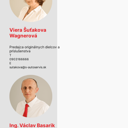
Viera Šuťakova
Wagnerová
Predajca originálnych dielcov a
príslušenstva
T
0903166666
E
sutakova@s-autoservis.sk
Ing. Václav Basarik