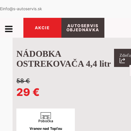
E
info@s-autoservis.sk
AUTOSERVIS
AKCIE
OBJEDNÁVKA
NÁDOBKA
Zdieľa
OSTREKOVAČA 4,4 litr
P
s
58
€
Pôvodná
Aktuálna
29
€
cena
cena
bola:
je:
Pobočka
Vranov nad Topľou