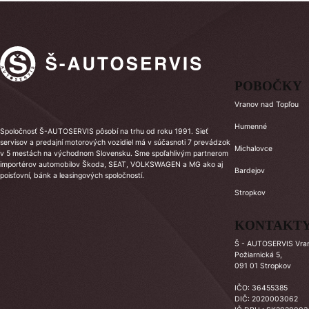
POBOČKY
Vranov nad Topľou
Humenné
Spoločnosť Š-AUTOSERVIS pôsobí na trhu od roku 1991. Sieť
servisov a predajní motorových vozidiel má v súčasnoti 7 prevádzok
Michalovce
v 5 mestách na východnom Slovensku. Sme spoľahlivým partnerom
importérov automobilov Škoda, SEAT, VOLKSWAGEN a MG ako aj
Bardejov
poisťovní, bánk a leasingových spoločností.
Stropkov
KONTAKT
Š - AUTOSERVIS Vrano
Požiarnická 5,
091 01 Stropkov
IČO: 36455385
DIČ: 2020003062