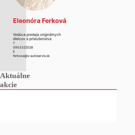
Eleonóra Ferková
Vedúca predaja originálnych
dielcov a príslušenstva
T
0903322028
E
ferkova@s-autoservis.sk
Aktuálne
akcie