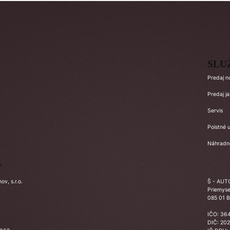
SLU
Predaj n
Predaj j
Servis
Poistné u
Náhradné
Y
v, s.r.o.
Š - AUTO
Priemyse
085 01 B
IČO: 36
DIČ: 20