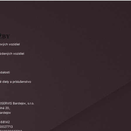
ŽBY
ových vozidiel
azdených vozidiel
dalosti
 diely a príslušenstvo
SERVIS Bardejov, s.r.o.
lná 20,
ardejov
468142
20027713