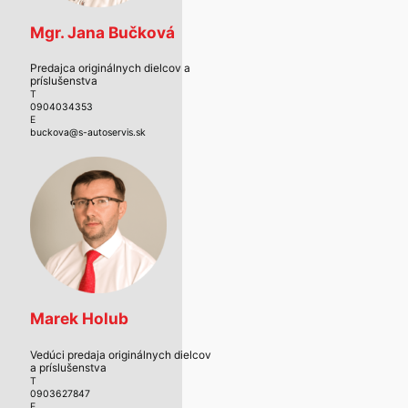
Mgr. Jana Bučková
Predajca originálnych dielcov a
príslušenstva
T
0904034353
E
buckova@s-autoservis.sk
Marek Holub
Vedúci predaja originálnych dielcov
a príslušenstva
T
0903627847
E