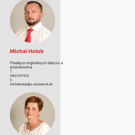
Michal Holub
Predajca originálnych dielcov a
príslušenstva
T
0903747510
E
michalholub@s-autoservis.sk