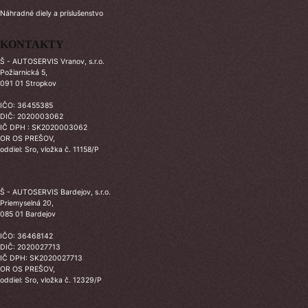
Náhradné diely a príslušenstvo
KONTAKTY
Š - AUTOSERVIS Vranov, s.r.o.
Požiarnická 5,
091 01 Stropkov
IČO: 36455385
DIČ: 2020003062
IČ DPH : SK2020003062
OR OS PREŠOV,
oddiel: Sro, vložka č. 11158/P
Š - AUTOSERVIS Bardejov, s.r.o.
Priemyselná 20,
085 01 Bardejov
IČO: 36468142
DIČ: 2020027713
IČ DPH: SK2020027713
OR OS PREŠOV,
oddiel: Sro, vložka č. 12329/P