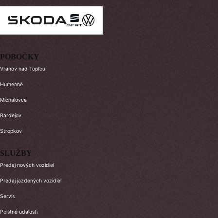
POBOČKY
Vranov nad Topľou
Humenné
Michalovce
Bardejov
Stropkov
SLUŽBY
Predaj nových vozidiel
Predaj jazdených vozidiel
Servis
Poistné udalosti