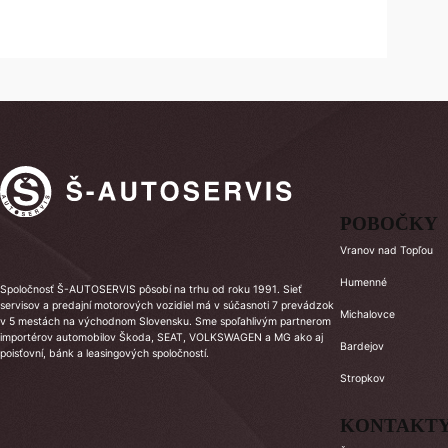
POBOČKY
Vranov nad Topľou
Humenné
Spoločnosť Š-AUTOSERVIS pôsobí na trhu od roku 1991. Sieť
servisov a predajní motorových vozidiel má v súčasnoti 7 prevádzok
Michalovce
v 5 mestách na východnom Slovensku. Sme spoľahlivým partnerom
importérov automobilov Škoda, SEAT, VOLKSWAGEN a MG ako aj
Bardejov
poisťovní, bánk a leasingových spoločností.
Stropkov
KONTAKT