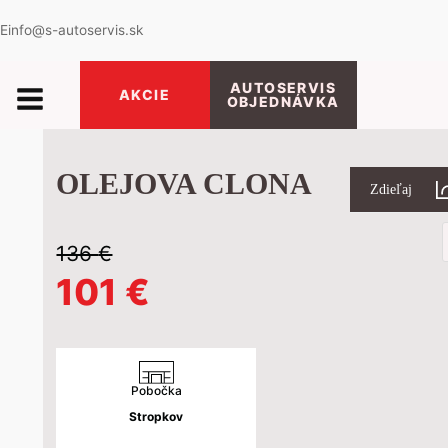
E
info@s-autoservis.sk
AUTOSERVIS
AKCIE
OBJEDNÁVKA
OLEJOVA CLONA
Zdieľaj
P
s
136
€
Pôvodná
Aktuálna
101
€
cena
cena
bola:
je:
Pobočka
Stropkov