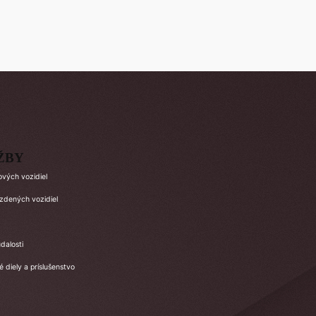
ŽBY
ových vozidiel
azdených vozidiel
dalosti
 diely a príslušenstvo