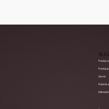
SLU
Predaj n
Predaj j
Servis
Poistné u
Náhradné
Y