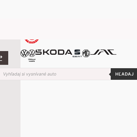
roducts
earch