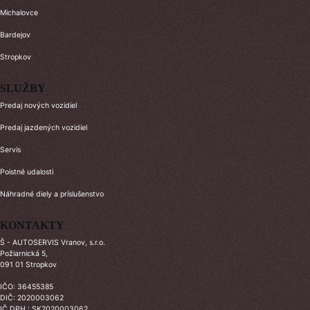
Michalovce
Bardejov
Stropkov
SLUŽBY
Predaj nových vozidiel
Predaj jazdených vozidiel
Servis
Poistné udalosti
Náhradné diely a príslušenstvo
KONTAKTY
Š - AUTOSERVIS Vranov, s.r.o.
Požiarnická 5,
091 01 Stropkov
IČO: 36455385
DIČ: 2020003062
IČ DPH : SK2020003062