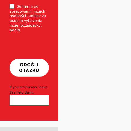
Súhlasím so
spracovaním mojích
osobných údajov za
účelom vybavenia
mojej požiadavky,
podľa
Pravidiel
ochrany osobných
údajov
ODOŠLI
OTÁZKU
If you are human, leave
this field blank.