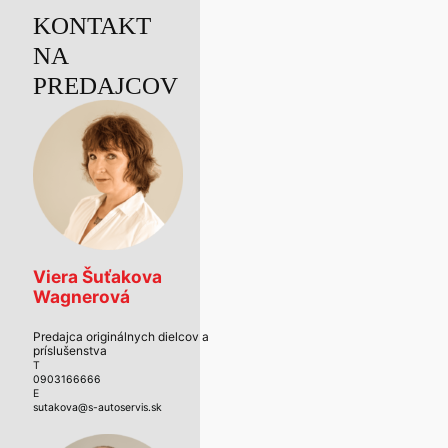
KONTAKT
NA
PREDAJCOV
Viera Šuťakova
Wagnerová
Predajca originálnych dielcov a
príslušenstva
T
0903166666
E
sutakova@s-autoservis.sk