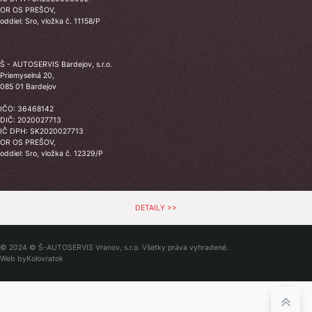
OR OS PREŠOV,
oddiel: Sro, vložka č. 11158/P
Š - AUTOSERVIS Bardejov, s.r.o.
Priemyselná 20,
085 01 Bardejov
IČO: 36468142
DIČ: 2020027713
IČ DPH: SK2020027713
OR OS PREŠOV,
oddiel: Sro, vložka č. 12329/P
DETAILY >>
© 2024 © Š-AUTOSERVIS Vranov, s.r.o. Všetky práva vyhradené.
Web by
Kolovratok