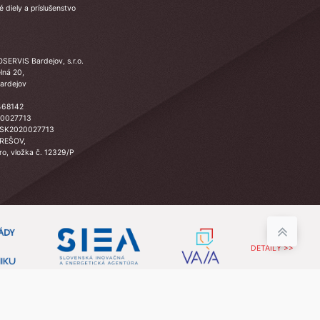
 diely a príslušenstvo
SERVIS Bardejov, s.r.o.
lná 20,
ardejov
468142
20027713
 SK2020027713
PREŠOV,
Sro, vložka č. 12329/P
DETAILY >>
Web by
Kolovratok