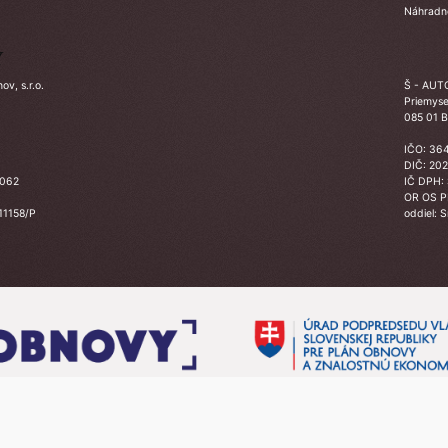
Náhradné
Y
v, s.r.o.
Š - AUTO
Priemyse
085 01 B
IČO: 36
DIČ: 20
3062
IČ DPH:
OR OS 
 11158/P
oddiel: 