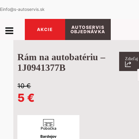
E
info@s-autoservis.sk
AUTOSERVIS
AKCIE
OBJEDNÁVKA
Rám na autobatériu –
Zdieľaj
1J0941377B
P
s
10
€
Pôvodná
Aktuálna
5
€
cena
cena
bola:
je:
Pobočka
Bardejov