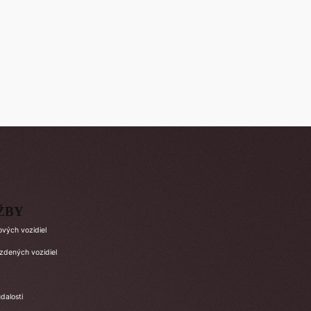
ŽBY
ových vozidiel
azdených vozidiel
dalosti