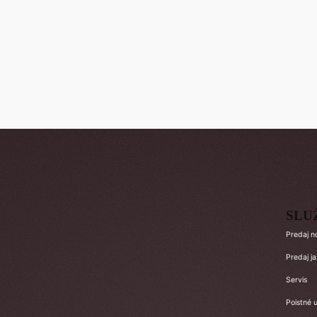
SLU
Predaj n
Predaj j
Servis
Poistné u