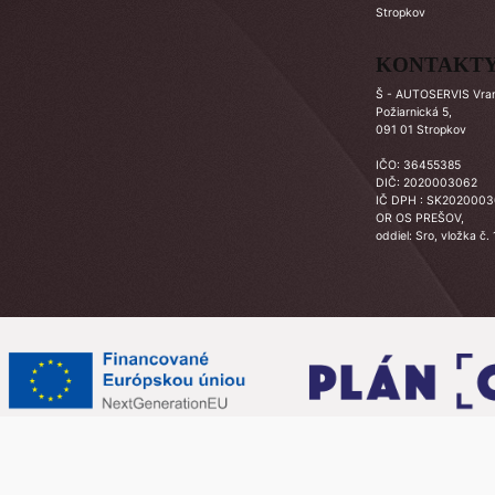
Stropkov
KONTAKT
Š - AUTOSERVIS Vrano
Požiarnická 5,
091 01 Stropkov
IČO: 36455385
DIČ: 2020003062
IČ DPH : SK202000
OR OS PREŠOV,
oddiel: Sro, vložka č.
© 2024 © Š-AUTOSERVIS Vranov, s.r.o. Všetky práva vyhradené.