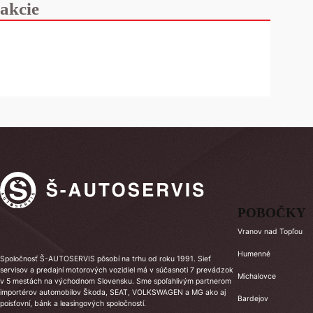
akcie
POBOČKY
Vranov nad Topľou
Humenné
Spoločnosť Š-AUTOSERVIS pôsobí na trhu od roku 1991. Sieť
servisov a predajní motorových vozidiel má v súčasnoti 7 prevádzok
Michalovce
v 5 mestách na východnom Slovensku. Sme spoľahlivým partnerom
importérov automobilov Škoda, SEAT, VOLKSWAGEN a MG ako aj
Bardejov
poisťovní, bánk a leasingových spoločností.