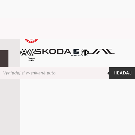
roducts
earch