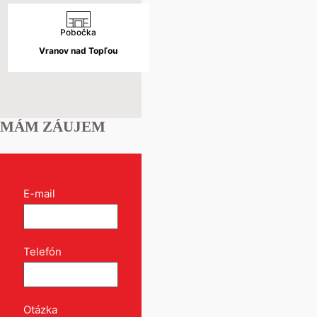
Pobočka
Vranov nad Topľou
MÁM ZÁUJEM
Kontakt
E-mail
*
formulár
pri
produkte
Telefón
*
Otázka
*