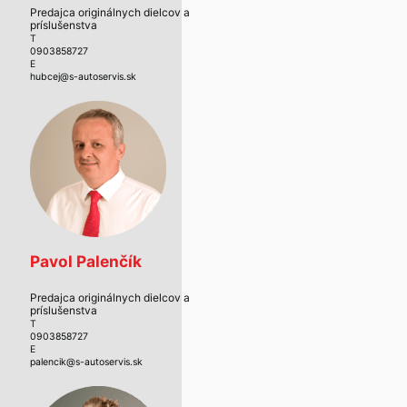
Predajca originálnych dielcov a
príslušenstva
T
0903858727
E
hubcej@s-autoservis.sk
Pavol Palenčík
Predajca originálnych dielcov a
príslušenstva
T
0903858727
E
palencik@s-autoservis.sk