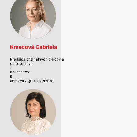
Kmecová Gabriela
Predajca originálnych dielcov a
príslušenstva
T
0903858727
E
kmecova.vt@s-autoservis.sk