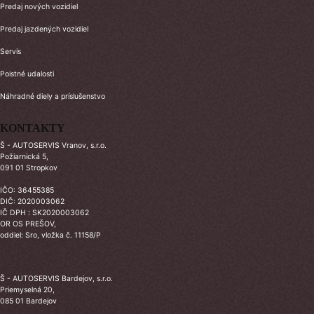
Predaj nových vozidiel
Predaj jazdených vozidiel
Servis
Poistné udalosti
Náhradné diely a príslušenstvo
KONTAKTY
Š - AUTOSERVIS Vranov, s.r.o.
Požiarnická 5,
091 01 Stropkov
IČO: 36455385
DIČ: 2020003062
IČ DPH : SK2020003062
OR OS PREŠOV,
oddiel: Sro, vložka č. 11158/P
Š - AUTOSERVIS Bardejov, s.r.o.
Priemyselná 20,
085 01 Bardejov