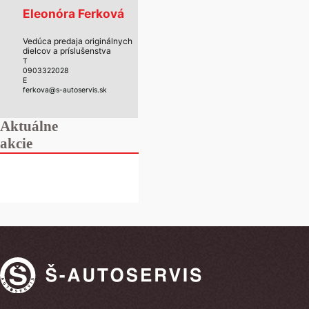
Eleonóra Ferková
Vedúca predaja originálnych
dielcov a príslušenstva
T
0903322028
E
ferkova@s-autoservis.sk
Aktuálne
akcie