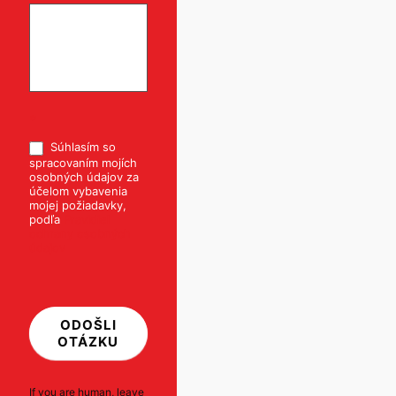
*
Súhlasím so
spracovaním mojích
osobných údajov za
účelom vybavenia
mojej požiadavky,
podľa
Pravidiel
ochrany osobných
údajov
ODOŠLI
OTÁZKU
If you are human, leave