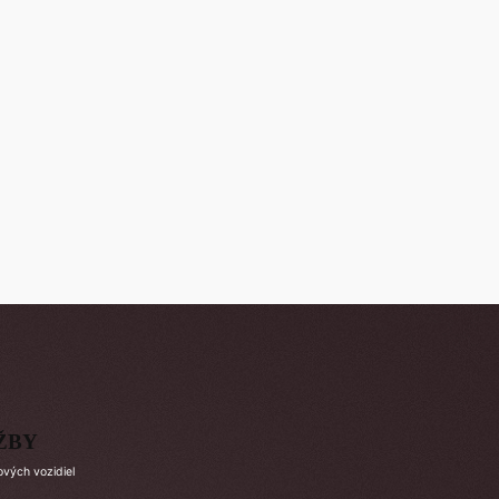
ŽBY
ových vozidiel