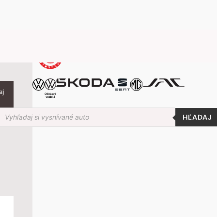
aj
roducts
earch