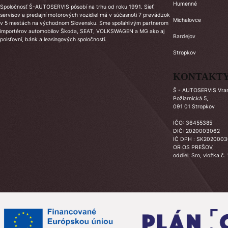
Humenné
Spoločnosť Š-AUTOSERVIS pôsobí na trhu od roku 1991. Sieť
servisov a predajní motorových vozidiel má v súčasnoti 7 prevádzok
Michalovce
v 5 mestách na východnom Slovensku. Sme spoľahlivým partnerom
importérov automobilov Škoda, SEAT, VOLKSWAGEN a MG ako aj
Bardejov
poisťovní, bánk a leasingových spoločností.
Stropkov
KONTAKT
Š - AUTOSERVIS Vrano
Požiarnická 5,
091 01 Stropkov
IČO: 36455385
DIČ: 2020003062
IČ DPH : SK202000
OR OS PREŠOV,
oddiel: Sro, vložka č.