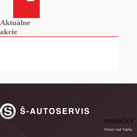
Aktuálne
akcie
POBOČKY
Vranov nad Topľou