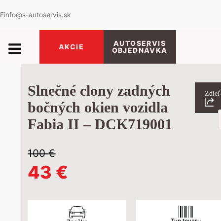
E
info@s-autoservis.sk
AUTOSERVIS
AKCIE
OBJEDNÁVKA
Slnečné clony zadných
Zdieľ
bočných okien vozidla
P
Fabia II – DCK719001
s
100
€
Pôvodná
Aktuálna
43
€
cena
cena
Typ tovaru