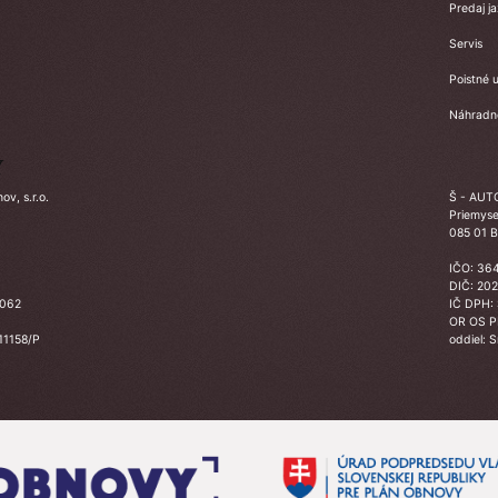
Predaj j
Servis
Poistné u
Náhradné
Y
v, s.r.o.
Š - AUTO
Priemyse
085 01 B
IČO: 36
DIČ: 20
3062
IČ DPH:
OR OS 
 11158/P
oddiel: 