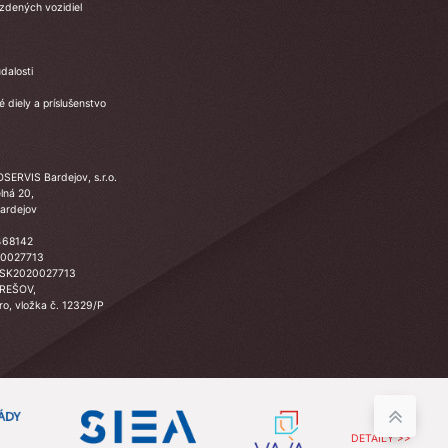
azdených vozidiel
dalosti
 diely a príslušenstvo
SERVIS Bardejov, s.r.o.
lná 20,
ardejov
468142
20027713
 SK2020027713
PREŠOV,
Sro, vložka č. 12329/P
DETAILY >>