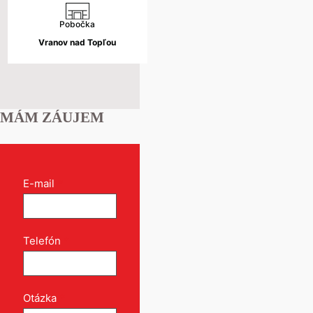
Pobočka
Vranov nad Topľou
MÁM ZÁUJEM
Kontakt
E-mail
*
formulár
pri
produkte
Telefón
*
Otázka
*