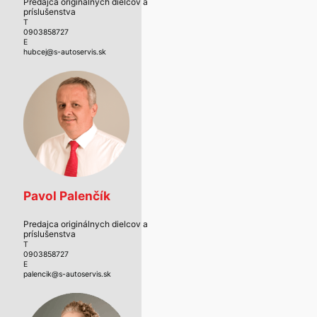
Predajca originálnych dielcov a
príslušenstva
T
0903858727
E
hubcej@s-autoservis.sk
Pavol Palenčík
Predajca originálnych dielcov a
príslušenstva
T
0903858727
E
palencik@s-autoservis.sk