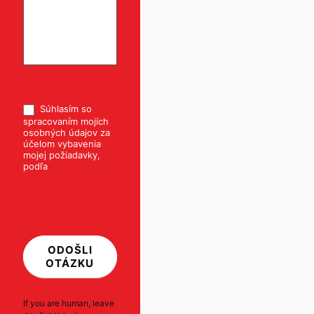
*
Súhlasím so
spracovaním mojích
osobných údajov za
účelom vybavenia
mojej požiadavky,
podľa
Pravidiel
ochrany osobných
údajov
ODOŠLI
OTÁZKU
If you are human, leave