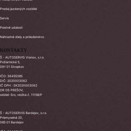
Predaj jazdených vozidiel
Servis
Poistné udalosti
Náhradné diely a príslušenstvo
KONTAKTY
Š - AUTOSERVIS Vranov, s.r.o.
Požiarnická 5,
091 01 Stropkov
IČO: 36455385
DIČ: 2020003062
IČ DPH : SK2020003062
OR OS PREŠOV,
oddiel: Sro, vložka č. 11158/P
Š - AUTOSERVIS Bardejov, s.r.o.
Priemyselná 20,
085 01 Bardejov