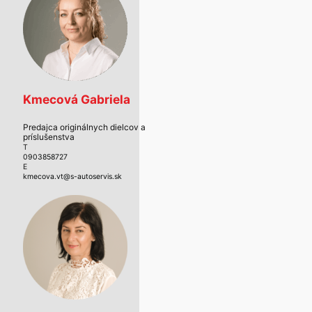
Kmecová Gabriela
Predajca originálnych dielcov a
príslušenstva
T
0903858727
E
kmecova.vt@s-autoservis.sk