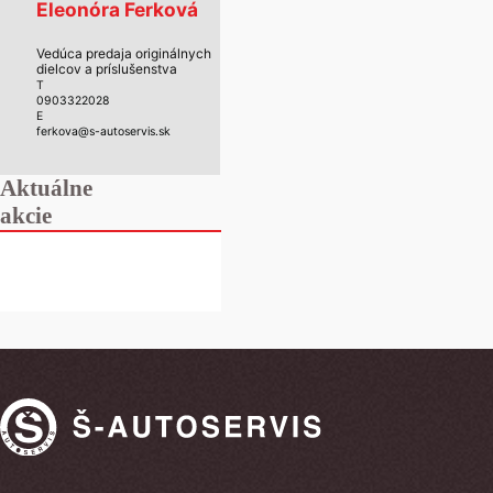
Eleonóra Ferková
Vedúca predaja originálnych
dielcov a príslušenstva
T
0903322028
E
ferkova@s-autoservis.sk
Aktuálne
akcie