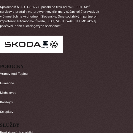
Spoločnosť Š-AUTOSERVIS pôsobí na trhu od roku 1991. Sieť
servisov a predajní motorových vozidiel má v súčasnoti 7 prevádzok
v 5 mestách na východnom Slovensku. Sme spoľahlivým partnerom
importérov automobilov Škoda, SEAT, VOLKSWAGEN a MG ako aj
poisťovní, bánk a leasingových spoločností.
POBOČKY
Vranov nad Topľou
Humenné
Michalovce
Bardejov
Stropkov
SLUŽBY
Predaj nových vozidiel