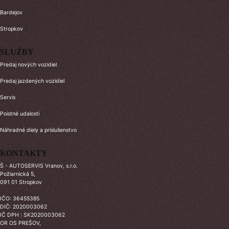
Bardejov
Stropkov
SLUŽBY
Predaj nových vozidiel
Predaj jazdených vozidiel
Servis
Poistné udalosti
Náhradné diely a príslušenstvo
KONTAKTY
Š - AUTOSERVIS Vranov, s.r.o.
Požiarnická 5,
091 01 Stropkov
IČO: 36455385
DIČ: 2020003062
IČ DPH : SK2020003062
OR OS PREŠOV,