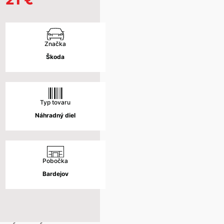
kty
ancovanie vozidiel
slušenstvo a doplnky
infekcia interiéru vozidla ozónom
tória
nov nad Topľou
cena
cena
ginálne diely a príslušenstvo pre servisy
radné vozidlá / požičovňa
vinky
menné
daj nových vozidiel
bola:
je:
Značka
kumenty
ťahová služba
chalovce
daj jazdených vozidiel
87 €.
21 €.
Škoda
Etický kódex spoločnosti
N-STOP Mobil Servis
dejov
vis
Protikorupčná politika
Ochrana osobných údajov – Š – AUTOSERVIS Vranov, s.r.o.
Ochrana osobných údajov – Š – AUTOSERVIS Bardejov, s.r.o.
ednávka do servisu
ropkov
stné udalosti
Spracovanie osobných údajov – odber noviniek
Postup pri vybavovaní sťažností
Typ tovaru
ová ponuka servisu
radné diely a príslušenstvo
EU Data Act
Náhradný diel
ednávka náhradných dielov
píšte nám
Pobočka
Bardejov