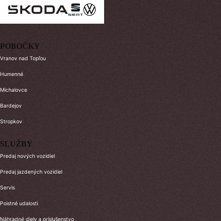
POBOČKY
Vranov nad Topľou
Humenné
Michalovce
Bardejov
Stropkov
SLUŽBY
Predaj nových vozidiel
Predaj jazdených vozidiel
Servis
Poistné udalosti
Náhradné diely a príslušenstvo