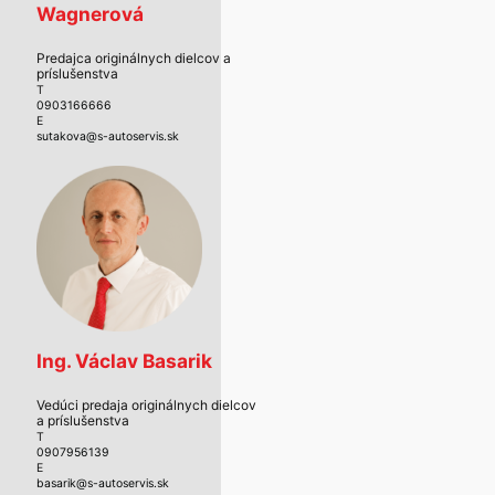
Wagnerová
Predajca originálnych dielcov a
príslušenstva
T
0903166666
E
sutakova@s-autoservis.sk
Ing. Václav Basarik
Vedúci predaja originálnych dielcov
a príslušenstva
T
0907956139
E
basarik@s-autoservis.sk