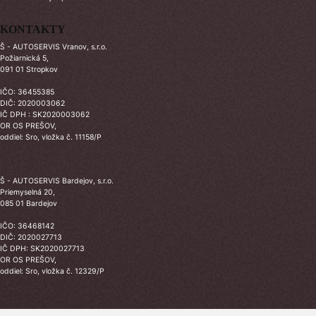
KONTAKTY
Š - AUTOSERVIS Vranov, s.r.o.
Požiarnická 5,
091 01 Stropkov
IČO: 36455385
DIČ: 2020003062
IČ DPH : SK2020003062
OR OS PREŠOV,
oddiel: Sro, vložka č. 11158/P
Š - AUTOSERVIS Bardejov, s.r.o.
Priemyselná 20,
085 01 Bardejov
IČO: 36468142
DIČ: 2020027713
IČ DPH: SK2020027713
OR OS PREŠOV,
oddiel: Sro, vložka č. 12329/P