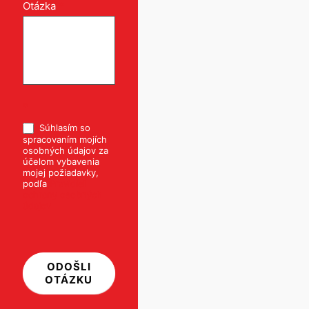
Otázka
*
*
Súhlasím so
spracovaním mojích
osobných údajov za
účelom vybavenia
mojej požiadavky,
podľa
Pravidiel
ochrany osobných
údajov
ODOŠLI
OTÁZKU