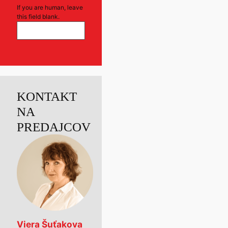
If you are human, leave
this field blank.
KONTAKT
NA
PREDAJCOV
Viera Šuťakova