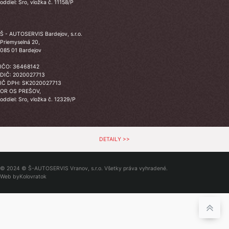
oddiel: Sro, vložka č. 11158/P
Š - AUTOSERVIS Bardejov, s.r.o.
Priemyselná 20,
085 01 Bardejov
IČO: 36468142
DIČ: 2020027713
IČ DPH: SK2020027713
OR OS PREŠOV,
oddiel: Sro, vložka č. 12329/P
DETAILY >>
© 2024 © Š-AUTOSERVIS Vranov, s.r.o. Všetky práva vyhradené.
Web by
Kolovratok