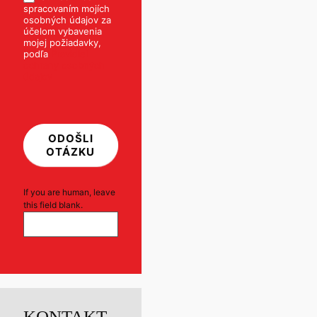
spracovaním mojích
osobných údajov za
účelom vybavenia
mojej požiadavky,
podľa
Pravidiel
ochrany osobných
údajov
ODOŠLI
OTÁZKU
If you are human, leave
this field blank.
KONTAKT