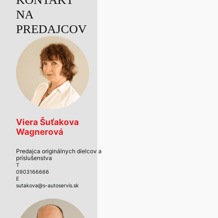
NA
PREDAJCOV
Viera Šuťakova
Wagnerová
Predajca originálnych dielcov a
príslušenstva
T
0903166666
E
sutakova@s-autoservis.sk