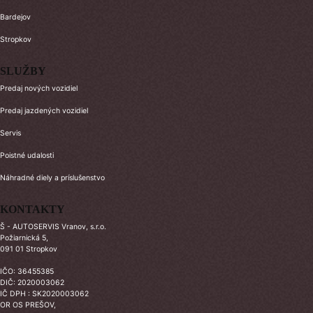
Bardejov
Stropkov
SLUŽBY
Predaj nových vozidiel
Predaj jazdených vozidiel
Servis
Poistné udalosti
Náhradné diely a príslušenstvo
KONTAKTY
Š - AUTOSERVIS Vranov, s.r.o.
Požiarnická 5,
091 01 Stropkov
IČO: 36455385
DIČ: 2020003062
IČ DPH : SK2020003062
OR OS PREŠOV,