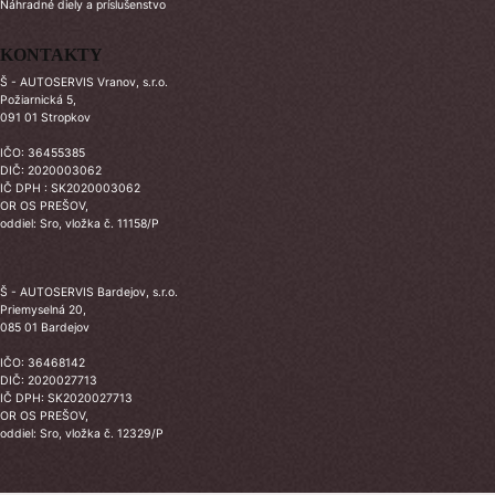
Náhradné diely a príslušenstvo
KONTAKTY
Š - AUTOSERVIS Vranov, s.r.o.
Požiarnická 5,
091 01 Stropkov
IČO: 36455385
DIČ: 2020003062
IČ DPH : SK2020003062
OR OS PREŠOV,
oddiel: Sro, vložka č. 11158/P
Š - AUTOSERVIS Bardejov, s.r.o.
Priemyselná 20,
085 01 Bardejov
IČO: 36468142
DIČ: 2020027713
IČ DPH: SK2020027713
OR OS PREŠOV,
oddiel: Sro, vložka č. 12329/P