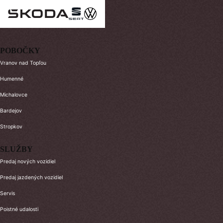
POBOČKY
Vranov nad Topľou
Humenné
Michalovce
Bardejov
Stropkov
SLUŽBY
Predaj nových vozidiel
Predaj jazdených vozidiel
Servis
Poistné udalosti