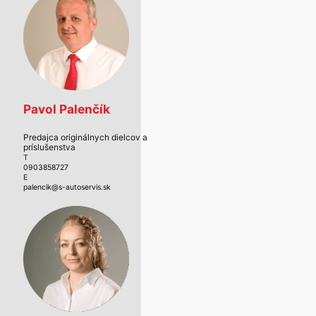
Pavol Palenčík
Predajca originálnych dielcov a
príslušenstva
T
0903858727
E
palencik@s-autoservis.sk