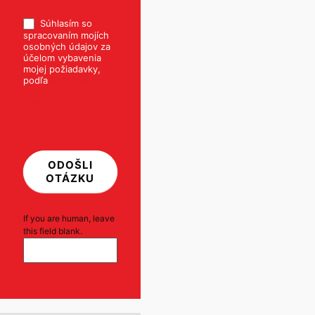
*
Súhlasím so
spracovaním mojích
osobných údajov za
účelom vybavenia
mojej požiadavky,
podľa
Pravidiel
ochrany osobných
údajov
ODOŠLI
OTÁZKU
If you are human, leave
this field blank.