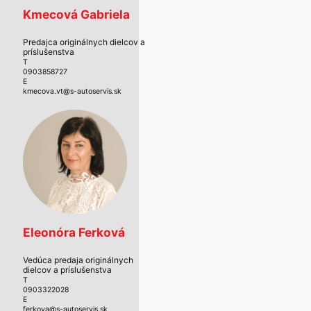
Kmecová Gabriela
Predajca originálnych dielcov a
príslušenstva
T
0903858727
E
kmecova.vt@s-autoservis.sk
Eleonóra Ferková
Vedúca predaja originálnych
dielcov a príslušenstva
T
0903322028
E
ferkova@s-autoservis.sk