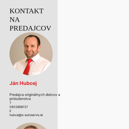
KONTAKT
NA
PREDAJCOV
Ján Hubcej
Predajca originálnych dielcov a
príslušenstva
T
0903858727
E
hubcej@s-autoservis.sk