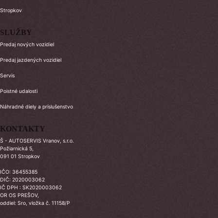
Stropkov
SLUŽBY
Predaj nových vozidiel
Predaj jazdených vozidiel
Servis
Poistné udalosti
Náhradné diely a príslušenstvo
KONTAKTY
Š - AUTOSERVIS Vranov, s.r.o.
Požiarnická 5,
091 01 Stropkov
IČO: 36455385
DIČ: 2020003062
IČ DPH : SK2020003062
OR OS PREŠOV,
oddiel: Sro, vložka č. 11158/P