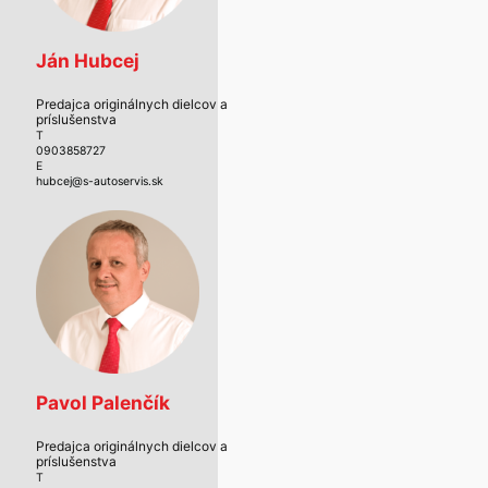
Ján Hubcej
Predajca originálnych dielcov a
príslušenstva
T
0903858727
E
hubcej@s-autoservis.sk
Pavol Palenčík
Predajca originálnych dielcov a
príslušenstva
T