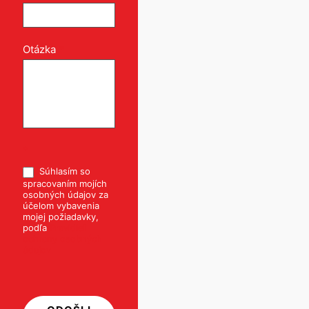
Otázka
*
*
Súhlasím so
spracovaním mojích
osobných údajov za
účelom vybavenia
mojej požiadavky,
podľa
Pravidiel
ochrany osobných
údajov