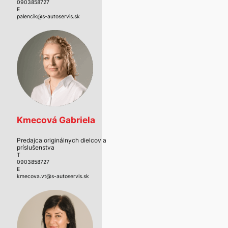
0903858727
E
palencik@s-autoservis.sk
Kmecová Gabriela
Predajca originálnych dielcov a
príslušenstva
T
0903858727
E
kmecova.vt@s-autoservis.sk