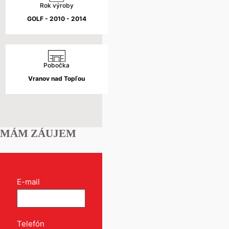
Rok výroby
GOLF - 2010 - 2014
Pobočka
Vranov nad Topľou
MÁM ZÁUJEM
Kontakt
E-mail
*
formulár
pri
produkte
Telefón
*