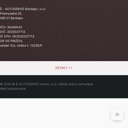
Š - AUTOSERVIS Bardejov, s.r.o.
Priemyselná 20,
085 01 Bardejov
IČO: 36468142
DIČ: 2020027713
IČ DPH: SK2020027713
OR OS PREŠOV,
oddiel: Sro, vložka č. 12329/P
DETAILY >>
© 2024 © Š-AUTOSERVIS Vranov, s.r.o. Všetky práva vyhradené.
Web by
Kolovratok