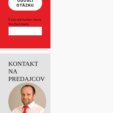
ODOŠLI
OTÁZKU
If you are human, leave
this field blank.
KONTAKT
NA
PREDAJCOV