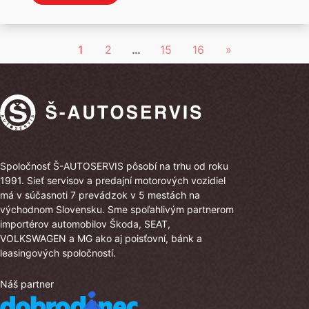
bola:
je:
19
17
543 €.
590 €.
1
2
…
15
16
»
Spoločnosť Š-AUTOSERVIS pôsobí na trhu od roku
1991. Sieť servisov a predajní motorových vozidiel
má v súčasnoti 7 prevádzok v 5 mestách na
východnom Slovensku. Sme spoľahlivým partnerom
importérov automobilov Škoda, SEAT,
VOLKSWAGEN a MG ako aj poisťovní, bánk a
leasingových spoločností.
Náš partner