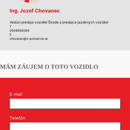
Ing. Jozef Chovanec
Vedúci predaja vozidiel Škoda a predajca jazdených vozidiel
T
0908366066
E
chovanec@s-autoservis.sk
MÁM ZÁUJEM O TOTO VOZIDLO
Kontakt
E-mail
*
formulár
pri
produkte
Telefón
*