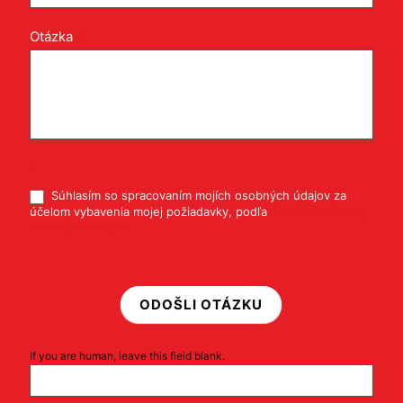
Otázka
*
*
Súhlasím so spracovaním mojích osobných údajov za
účelom vybavenia mojej požiadavky, podľa
Pravidiel ochrany
osobných údajov
ODOŠLI OTÁZKU
If you are human, leave this field blank.