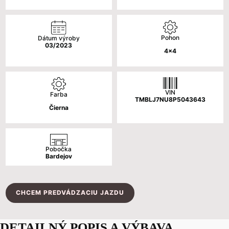
Pohon
Dátum výroby
03/2023
4x4
VIN
Farba
TMBLJ7NU8P5043643
Čierna
Pobočka
Bardejov
CHCEM PREDVÁDZACIU JAZDU
DETAILNÝ POPIS A VÝBAVA