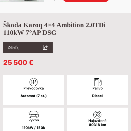
Škoda Karoq 4×4 Ambition 2.0TDi
110kW 7°AP DSG
Zdieľaj
25 500
€
Palivo
Prevodovka
Diesel
Automat (7 st.)
Výkon
Najazdené
80318
km
110kW / 150k