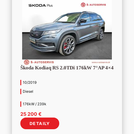
Škoda Kodiaq RS 2.0TDi 176kW 7°AP 4×4
10/2019
Diesel
176kW / 239k
25 200
€
DETAILY