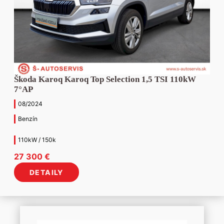
Škoda Karoq Karoq Top Selection 1,5 TSI 110kW
7°AP
08/2024
Benzín
110kW / 150k
27 300
€
DETAILY