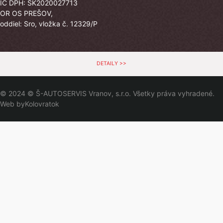
IČ DPH: SK2020027713
OR OS PREŠOV,
oddiel: Sro, vložka č. 12329/P
DETAILY >>
© 2024 © Š-AUTOSERVIS Vranov, s.r.o. Všetky práva vyhradené.
Web by
Kolovratok