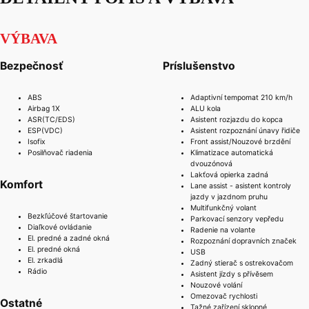
VÝBAVA
Bezpečnosť
Príslušenstvo
ABS
Adaptivní tempomat 210 km/h
Airbag 1X
ALU kola
ASR(TC/EDS)
Asistent rozjazdu do kopca
ESP(VDC)
Asistent rozpoznání únavy řidiče
Isofix
Front assist/Nouzové brzdění
Posilňovač riadenia
Klimatizace automatická
dvouzónová
Lakťová opierka zadná
Komfort
Lane assist - asistent kontroly
jazdy v jazdnom pruhu
Multifunkčný volant
Bezkľúčové štartovanie
Parkovací senzory vepředu
Diaľkové ovládanie
Radenie na volante
El. predné a zadné okná
Rozpoznání dopravních značek
El. predné okná
USB
El. zrkadlá
Zadný stierač s ostrekovačom
Rádio
Asistent jízdy s přívěsem
Nouzové volání
Omezovač rychlosti
Ostatné
Tažné zařízení sklopné