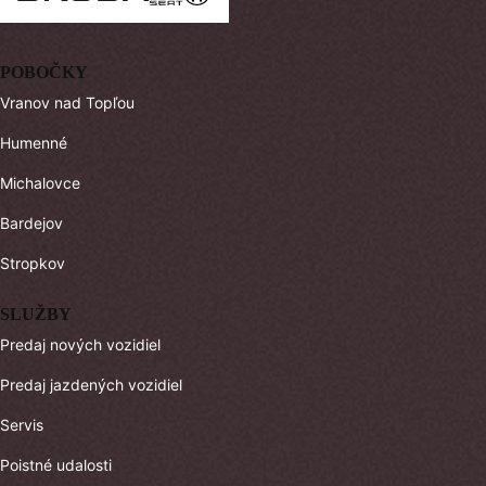
POBOČKY
Vranov nad Topľou
Humenné
Michalovce
Bardejov
Stropkov
SLUŽBY
Predaj nových vozidiel
Predaj jazdených vozidiel
Servis
Poistné udalosti