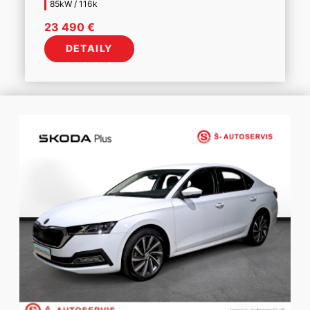
85kW / 116k
23 490
€
DETAILY