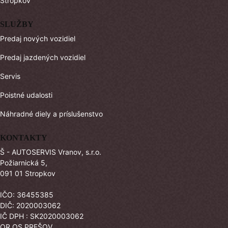
Stropkov
SLUŽBY
Predaj nových vozidiel
Predaj jazdených vozidiel
Servis
Poistné udalosti
Náhradné diely a príslušenstvo
KONTAKTY
Š - AUTOSERVIS Vranov, s.r.o.
Požiarnická 5,
091 01 Stropkov
IČO: 36455385
DIČ: 2020003062
IČ DPH : SK2020003062
OR OS PREŠOV,