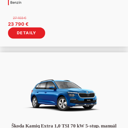
Benzín
27 103
€
Pôvodná
Aktuálna
23 790
€
cena
cena
DETAILY
bola:
je:
27
23
103 €.
790 €.
Škoda Kamiq Extra 1,0 TSI 70 kW 5-stup. manuál