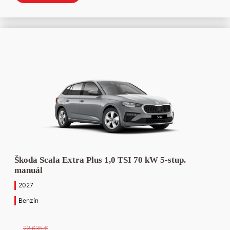
bola:
je:
26
23
664 €.
450 €.
Škoda Scala Extra Plus 1,0 TSI 70 kW 5-stup.
manuál
2027
Benzín
23 635
€