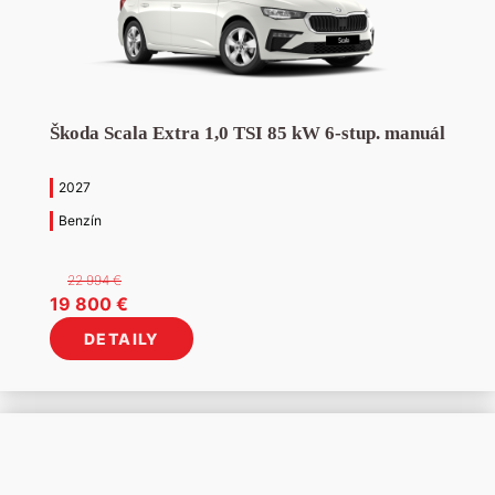
Škoda Scala Extra 1,0 TSI 85 kW 6-stup. manuál
2027
Benzín
22 994
€
Pôvodná
Aktuálna
19 800
€
cena
cena
DETAILY
bola:
je:
22
19
994 €.
800 €.