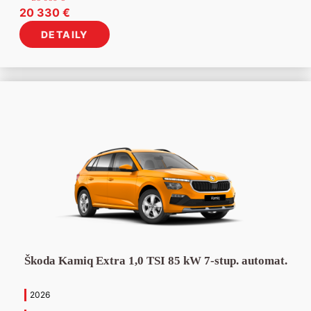
Pôvodná
Aktuálna
20 330
€
cena
cena
DETAILY
bola:
je:
23
20
635 €.
330 €.
Škoda Kamiq Extra 1,0 TSI 85 kW 7-stup. automat.
2026