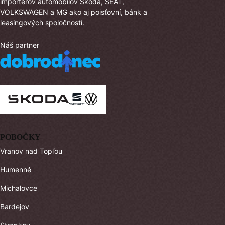
importérov automobilov Škoda, SEAT,
VOLKSWAGEN a MG ako aj poisťovní, bánk a
leasingových spoločností.
Náš partner
POBOČKY
Vranov nad Topľou
Humenné
Michalovce
Bardejov