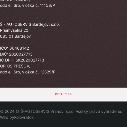
oddiel: Sro, vložka č. 11158/P
Š - AUTOSERVIS Bardejov, s.r.o.
Priemyselná 20,
085 01 Bardejov
IČO: 36468142
DIČ: 2020027713
IČ DPH: SK2020027713
OR OS PREŠOV,
oddiel: Sro, vložka č. 12329/P
DETAILY >>
© 2024 © Š-AUTOSERVIS Vranov, s.r.o. Všetky práva vyhradené.
Web by
Kolovratok