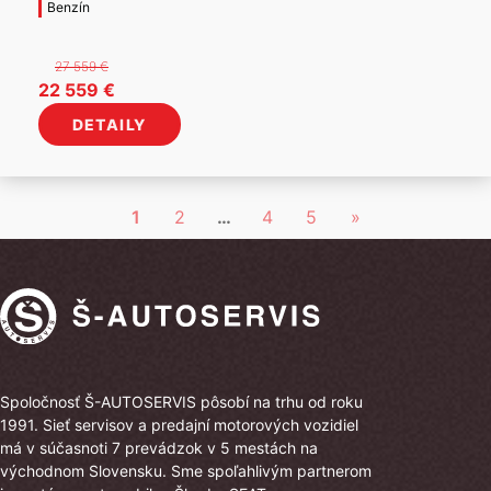
Benzín
27 559
€
Pôvodná
Aktuálna
22 559
€
cena
cena
DETAILY
bola:
je:
27
22
559 €.
559 €.
1
2
…
4
5
»
Spoločnosť Š-AUTOSERVIS pôsobí na trhu od roku
1991. Sieť servisov a predajní motorových vozidiel
má v súčasnoti 7 prevádzok v 5 mestách na
východnom Slovensku. Sme spoľahlivým partnerom