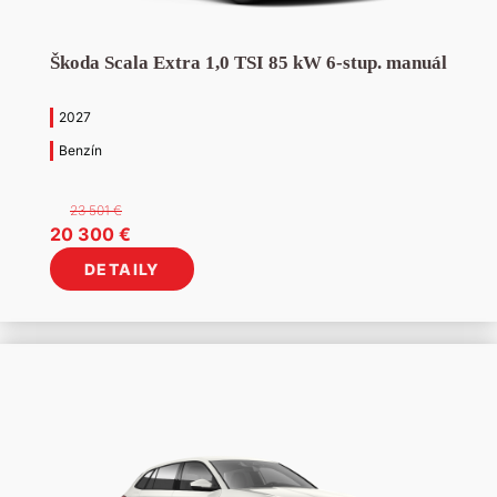
Škoda Scala Extra 1,0 TSI 85 kW 6-stup. manuál
2027
Benzín
23 501
€
Pôvodná
Aktuálna
20 300
€
cena
cena
DETAILY
bola:
je:
23
20
501 €.
300 €.