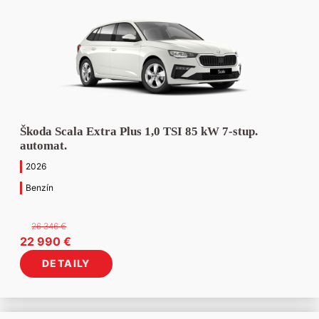
Škoda Scala Extra Plus 1,0 TSI 85 kW 7-stup.
automat.
2026
Benzín
26 346
€
Pôvodná
Aktuálna
22 990
€
cena
cena
DETAILY
bola:
je:
26
22
346 €.
990 €.