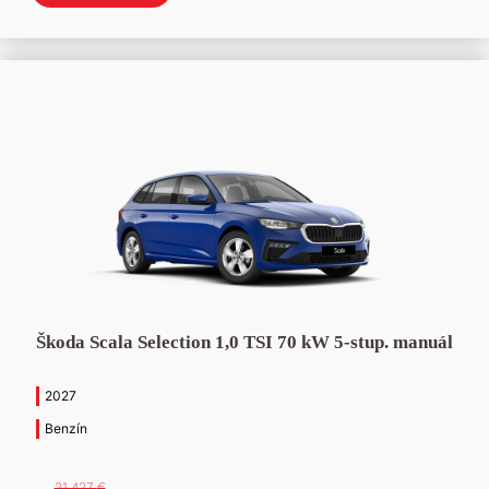
bola:
je:
Manuálna
(43)
Humenné
(13)
29
24
757 €.
990 €.
Stropkov
(13)
Michalovce
(4)
Škoda Scala Selection 1,0 TSI 70 kW 5-stup. manuál
2027
Benzín
21 427
€