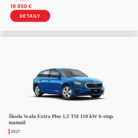
Pôvodná
Aktuálna
18 850
€
cena
cena
DETAILY
bola:
je:
21
18
427 €.
850 €.
Škoda Scala Extra Plus 1,5 TSI 110 kW 6-stup.
manuál
2027