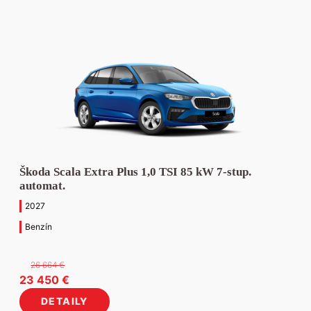
Škoda Scala Extra Plus 1,0 TSI 85 kW 7-stup.
automat.
2027
Benzín
26 664
€
Pôvodná
Aktuálna
23 450
€
cena
cena
DETAILY