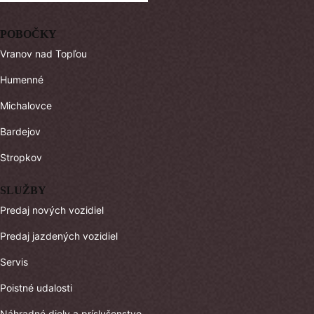
POBOČKY
Vranov nad Topľou
Humenné
Michalovce
Bardejov
Stropkov
SLUŽBY
Predaj nových vozidiel
Predaj jazdených vozidiel
Servis
Poistné udalosti
Náhradné diely a príslušenstvo