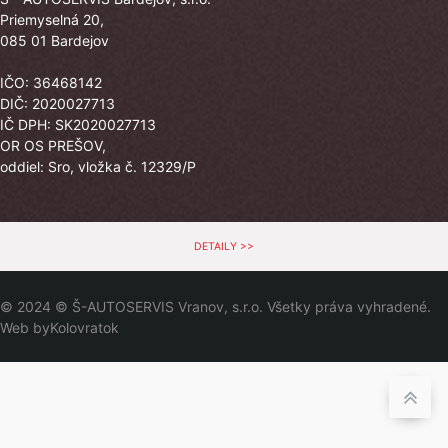
Priemyselná 20,
085 01 Bardejov
IČO: 36468142
DIČ: 2020027713
IČ DPH: SK2020027713
OR OS PREŠOV,
oddiel: Sro, vložka č. 12329/P
DETAILY >>
© 2024 © Š-AUTOSERVIS Vranov, s.r.o. Všetky práva vyhradené.
Web by
Kolovratok