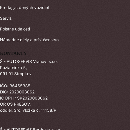
Predaj jazdených vozidiel
Servis
Poistné udalosti
Náhradné diely a príslušenstvo
KONTAKTY
Š - AUTOSERVIS Vranov, s.r.o.
Požiarnická 5,
091 01 Stropkov
IČO: 36455385
DIČ: 2020003062
IČ DPH : SK2020003062
OR OS PREŠOV,
oddiel: Sro, vložka č. 11158/P
Š - AUTOSERVIS Bardejov, s.r.o.