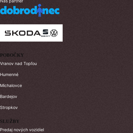
Náš partner
POBOČKY
Vranov nad Topľou
Humenné
Michalovce
Bardejov
Stropkov
SLUŽBY
Predaj nových vozidiel