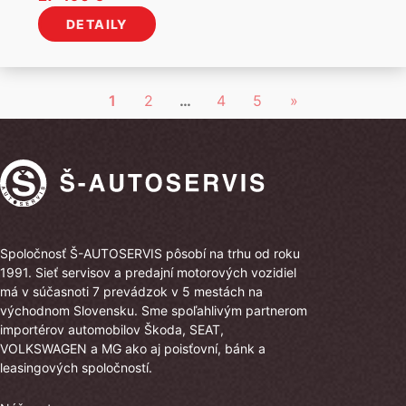
cena
cena
Manuálna
(43)
Humenné
(13)
DETAILY
bola:
je:
Stropkov
(13)
30
27
Michalovce
(4)
599 €.
490 €.
1
2
…
4
5
»
Spoločnosť Š-AUTOSERVIS pôsobí na trhu od roku
1991. Sieť servisov a predajní motorových vozidiel
má v súčasnoti 7 prevádzok v 5 mestách na
východnom Slovensku. Sme spoľahlivým partnerom
importérov automobilov Škoda, SEAT,
VOLKSWAGEN a MG ako aj poisťovní, bánk a
leasingových spoločností.