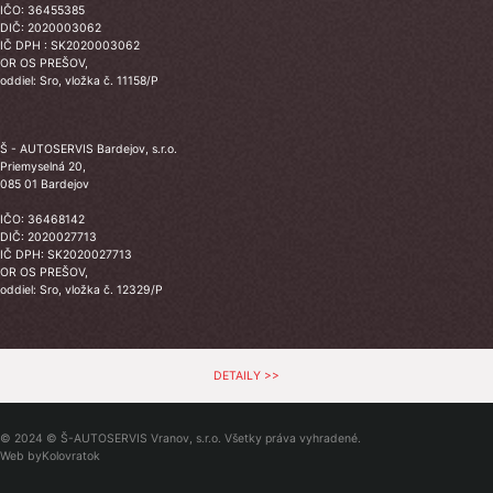
IČO: 36455385
DIČ: 2020003062
IČ DPH : SK2020003062
OR OS PREŠOV,
oddiel: Sro, vložka č. 11158/P
Š - AUTOSERVIS Bardejov, s.r.o.
Priemyselná 20,
085 01 Bardejov
IČO: 36468142
DIČ: 2020027713
IČ DPH: SK2020027713
OR OS PREŠOV,
oddiel: Sro, vložka č. 12329/P
DETAILY >>
© 2024 © Š-AUTOSERVIS Vranov, s.r.o. Všetky práva vyhradené.
Web by
Kolovratok