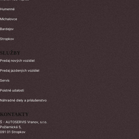
Humenné
Michalovce
Bardejov
Stropkov
SLUŽBY
Predaj nových vozidiel
Predaj jazdených vozidiel
Servis
Poistné udalosti
Náhradné diely a príslušenstvo
KONTAKTY
Š - AUTOSERVIS Vranov, s.r.o.
Požiarnická 5,
091 01 Stropkov