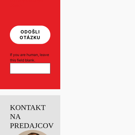
ochrany osobných
údajov
ODOŠLI
OTÁZKU
If you are human, leave
this field blank.
KONTAKT
NA
PREDAJCOV