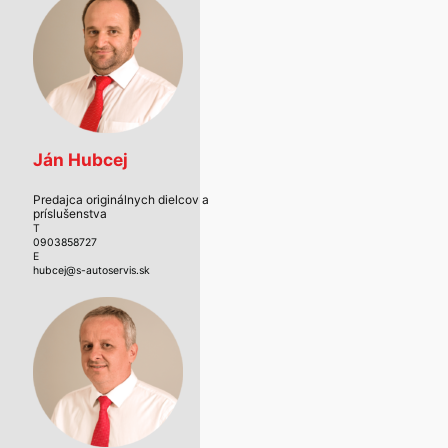
Ján Hubcej
Predajca originálnych dielcov a
príslušenstva
T
0903858727
E
hubcej@s-autoservis.sk