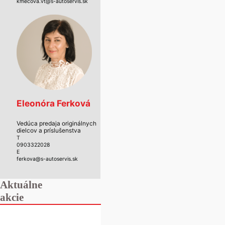
kmecova.vt@s-autoservis.sk
Eleonóra Ferková
Vedúca predaja originálnych
dielcov a príslušenstva
T
0903322028
E
ferkova@s-autoservis.sk
Aktuálne
akcie