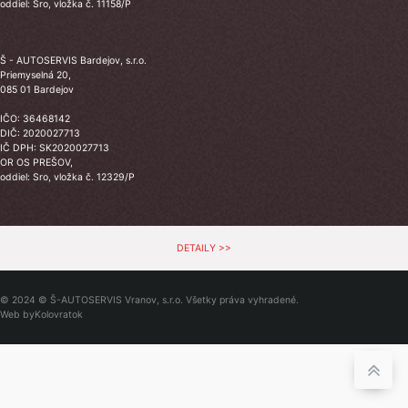
oddiel: Sro, vložka č. 11158/P
Š - AUTOSERVIS Bardejov, s.r.o.
Priemyselná 20,
085 01 Bardejov
IČO: 36468142
DIČ: 2020027713
IČ DPH: SK2020027713
OR OS PREŠOV,
oddiel: Sro, vložka č. 12329/P
DETAILY >>
© 2024 © Š-AUTOSERVIS Vranov, s.r.o. Všetky práva vyhradené.
Web by
Kolovratok