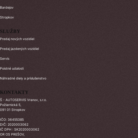
Bardejov
Stropkov
SLUŽBY
Predaj nových vozidiel
Predaj jazdených vozidiel
Servis
Poistné udalosti
Náhradné diely a príslušenstvo
KONTAKTY
Š - AUTOSERVIS Vranov, s.r.o.
Požiarnická 5,
091 01 Stropkov
IČO: 36455385
DIČ: 2020003062
IČ DPH : SK2020003062
OR OS PREŠOV,