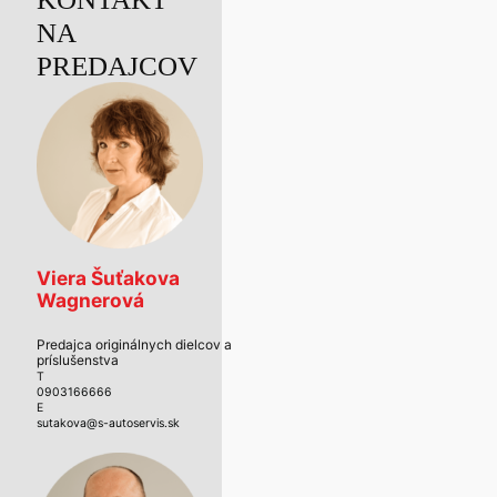
NA
PREDAJCOV
Viera Šuťakova
Wagnerová
Predajca originálnych dielcov a
príslušenstva
T
0903166666
E
sutakova@s-autoservis.sk