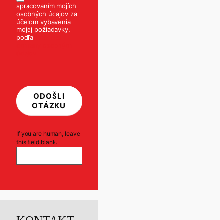
spracovaním mojích
osobných údajov za
účelom vybavenia
mojej požiadavky,
podľa
Pravidiel
ochrany osobných
údajov
ODOŠLI
OTÁZKU
If you are human, leave
this field blank.
KONTAKT