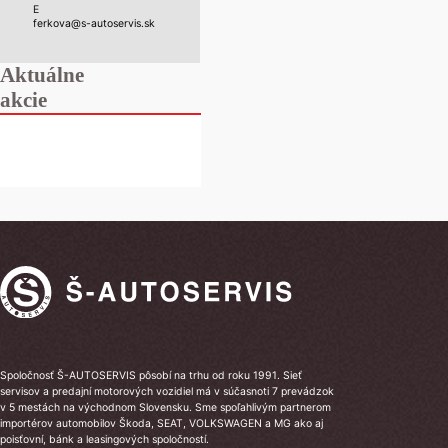
E
ferkova@s-autoservis.sk
Aktuálne
akcie
Spoločnosť Š-AUTOSERVIS pôsobí na trhu od roku 1991. Sieť
servisov a predajní motorových vozidiel má v súčasnoti 7 prevádzok
v 5 mestách na východnom Slovensku. Sme spoľahlivým partnerom
importérov automobilov Škoda, SEAT, VOLKSWAGEN a MG ako aj
poisťovní, bánk a leasingových spoločností.