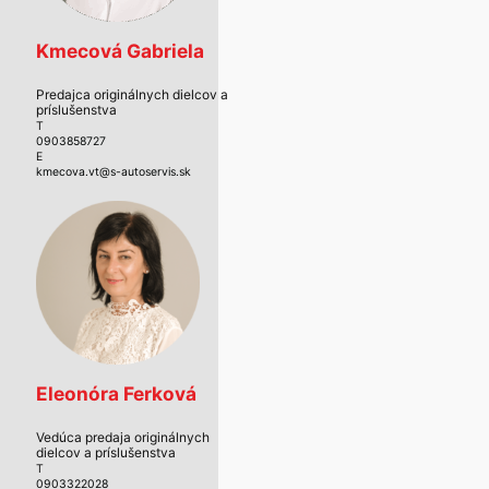
Kmecová Gabriela
Predajca originálnych dielcov a
príslušenstva
T
0903858727
E
kmecova.vt@s-autoservis.sk
Eleonóra Ferková
Vedúca predaja originálnych
dielcov a príslušenstva
T
0903322028