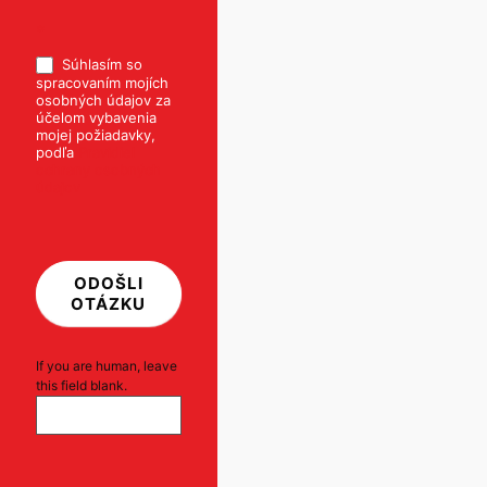
*
Súhlasím so
spracovaním mojích
osobných údajov za
účelom vybavenia
mojej požiadavky,
podľa
Pravidiel
ochrany osobných
údajov
ODOŠLI
OTÁZKU
If you are human, leave
this field blank.