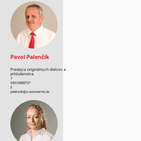
Pavol Palenčík
Predajca originálnych dielcov a
príslušenstva
T
0903858727
E
palencik@s-autoservis.sk