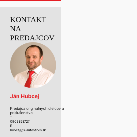
KONTAKT
NA
PREDAJCOV
Ján Hubcej
Predajca originálnych dielcov a
príslušenstva
T
0903858727
E
hubcej@s-autoservis.sk