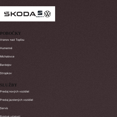
POBOČKY
Vranov nad Topľou
Humenné
Michalovce
Bardejov
Stropkov
SLUŽBY
Predaj nových vozidiel
Predaj jazdených vozidiel
Servis
Poistné udalosti