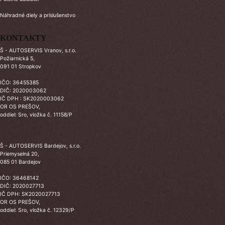
Náhradné diely a príslušenstvo
KONTAKTY
Š - AUTOSERVIS Vranov, s.r.o.
Požiarnická 5,
091 01 Stropkov
IČO: 36455385
DIČ: 2020003062
IČ DPH : SK2020003062
OR OS PREŠOV,
oddiel: Sro, vložka č. 11158/P
Š - AUTOSERVIS Bardejov, s.r.o.
Priemyselná 20,
085 01 Bardejov
IČO: 36468142
DIČ: 2020027713
IČ DPH: SK2020027713
OR OS PREŠOV,
oddiel: Sro, vložka č. 12329/P