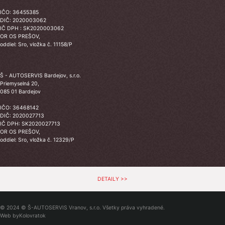
IČO: 36455385
DIČ: 2020003062
IČ DPH : SK2020003062
OR OS PREŠOV,
oddiel: Sro, vložka č. 11158/P
Š - AUTOSERVIS Bardejov, s.r.o.
Priemyselná 20,
085 01 Bardejov
IČO: 36468142
DIČ: 2020027713
IČ DPH: SK2020027713
OR OS PREŠOV,
oddiel: Sro, vložka č. 12329/P
DETAILY >>
© 2024 © Š-AUTOSERVIS Vranov, s.r.o. Všetky práva vyhradené.
Web by
Kolovratok