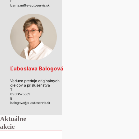
E
barna.mi@s-autoservis.sk
Ľuboslava Balogová
Vedúca predaja originálnych
dielcov a príslušenstva
T
0903575589
E
balogova@s-autoservis.sk
Aktuálne
akcie