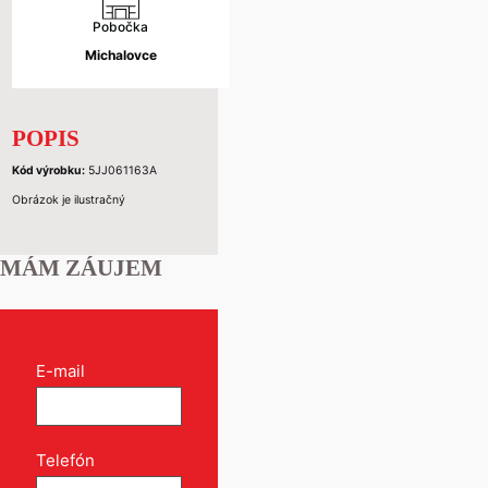
Pobočka
Michalovce
POPIS
Kód výrobku:
5JJ061163A
Obrázok je ilustračný
MÁM ZÁUJEM
Kontakt
E-mail
*
formulár
pri
produkte
Telefón
*