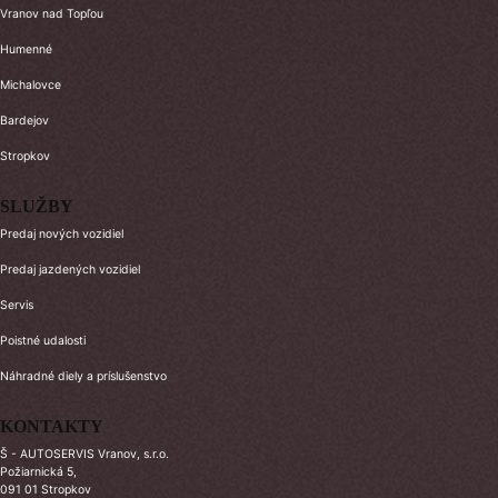
Vranov nad Topľou
Humenné
Michalovce
Bardejov
Stropkov
SLUŽBY
Predaj nových vozidiel
Predaj jazdených vozidiel
Servis
Poistné udalosti
Náhradné diely a príslušenstvo
KONTAKTY
Š - AUTOSERVIS Vranov, s.r.o.
Požiarnická 5,
091 01 Stropkov