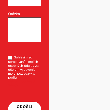
Otázka
*
*
Súhlasím so
spracovaním mojích
osobných údajov za
účelom vybavenia
mojej požiadavky,
podľa
Pravidiel
ochrany osobných
údajov
ODOŠLI