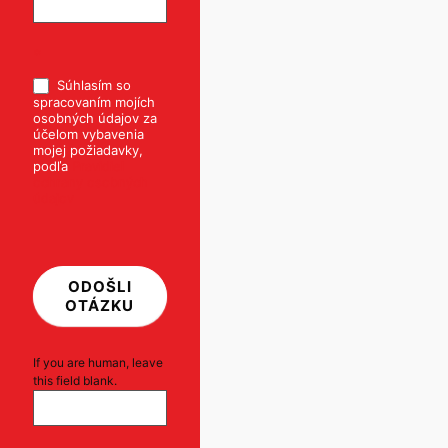
*
Súhlasím so
spracovaním mojích
osobných údajov za
účelom vybavenia
mojej požiadavky,
podľa
Pravidiel
ochrany osobných
údajov
ODOŠLI
OTÁZKU
If you are human, leave
this field blank.