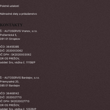
Poistné udalosti
Náhradné diely a príslušenstvo
KONTAKTY
Š - AUTOSERVIS Vranov, s.r.o.
Požiarnická 5,
091 01 Stropkov
IČO: 36455385
DIČ: 2020003062
IČ DPH : SK2020003062
OR OS PREŠOV,
oddiel: Sro, vložka č. 11158/P
Š - AUTOSERVIS Bardejov, s.r.o.
Priemyselná 20,
085 01 Bardejov
IČO: 36468142
DIČ: 2020027713
IČ DPH: SK2020027713
OR OS PREŠOV,
oddiel: Sro, vložka č. 12329/P