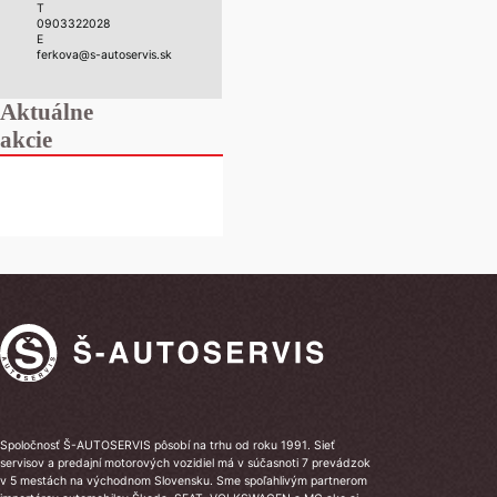
T
0903322028
E
ferkova@s-autoservis.sk
Aktuálne
akcie
Spoločnosť Š-AUTOSERVIS pôsobí na trhu od roku 1991. Sieť
servisov a predajní motorových vozidiel má v súčasnoti 7 prevádzok
v 5 mestách na východnom Slovensku. Sme spoľahlivým partnerom