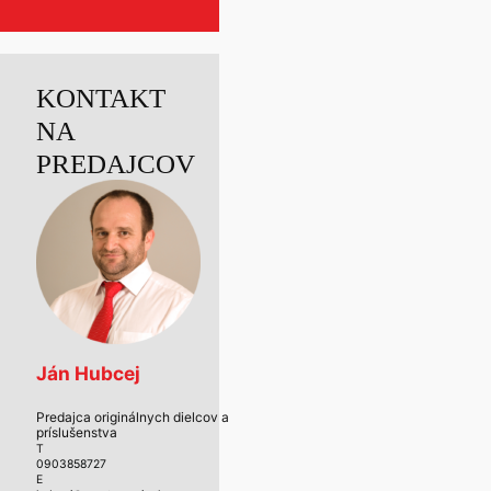
KONTAKT
NA
PREDAJCOV
Ján Hubcej
Predajca originálnych dielcov a
príslušenstva
T
0903858727
E