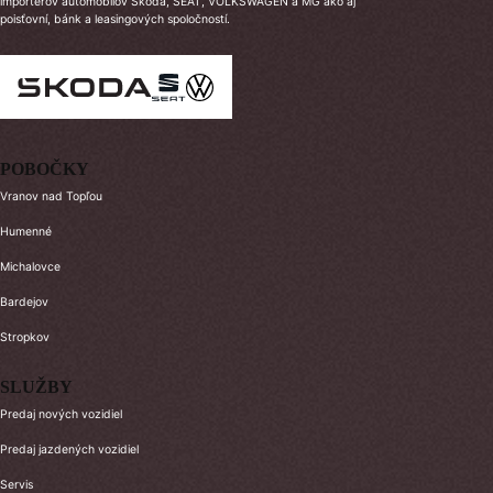
importérov automobilov Škoda, SEAT, VOLKSWAGEN a MG ako aj
poisťovní, bánk a leasingových spoločností.
POBOČKY
Vranov nad Topľou
Humenné
Michalovce
Bardejov
Stropkov
SLUŽBY
Predaj nových vozidiel
Predaj jazdených vozidiel
Servis