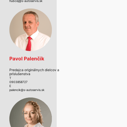
hubcej@s-autoservis.sk
Pavol Palenčík
Predajca originálnych dielcov a
príslušenstva
T
0903858727
E
palencik@s-autoservis.sk