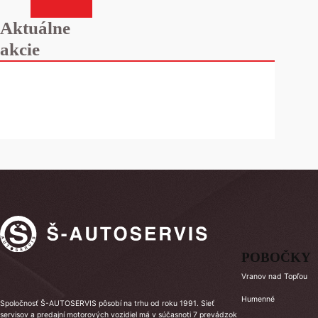
Aktuálne
akcie
POBOČKY
Vranov nad Topľou
Humenné
Spoločnosť Š-AUTOSERVIS pôsobí na trhu od roku 1991. Sieť
servisov a predajní motorových vozidiel má v súčasnoti 7 prevádzok