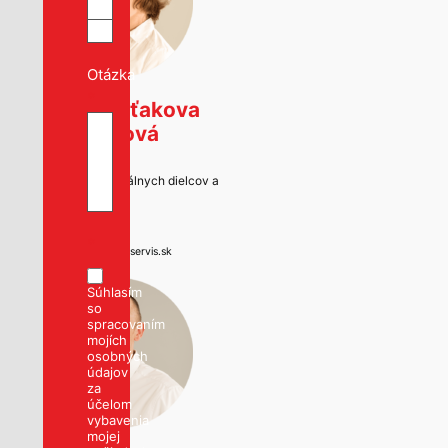
Otázka
*
Viera Šuťakova
Wagnerová
Predajca originálnych dielcov a
príslušenstva
T
0903166666
E
*
sutakova@s-autoservis.sk
Súhlasím
so
spracovaním
mojích
osobných
údajov
za
účelom
vybavenia
mojej