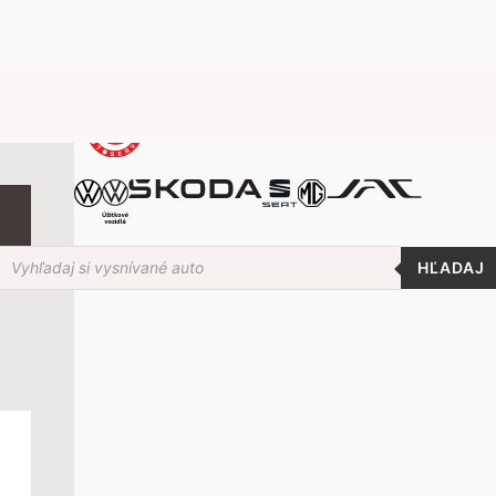
roducts
earch