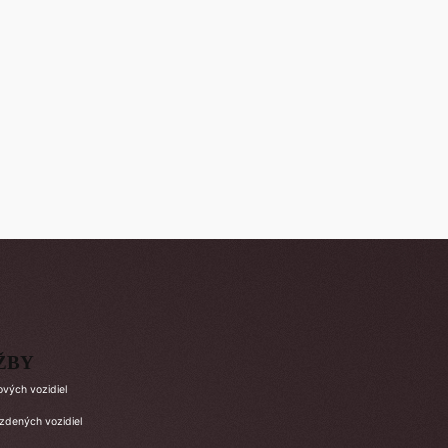
ŽBY
ových vozidiel
azdených vozidiel