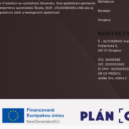
Michalovce
v 5 mestách na východnom Slovensku. Sme spoľahlivým partnerom
importérov automobilov Škoda, SEAT, VOLKSWAGEN a MG ako aj
Bardejov
poisťovní, bánk a leasingových spoločností.
Stropkov
KONTAKT
Š - AUTOSERVIS Vrano
Požiarnická 5,
091 01 Stropkov
IČO: 36455385
DIČ: 2020003062
IČ DPH : SK202000
OR OS PREŠOV,
oddiel: Sro, vložka č.