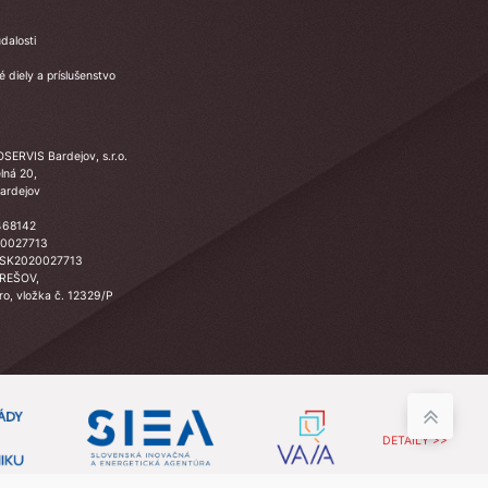
dalosti
 diely a príslušenstvo
SERVIS Bardejov, s.r.o.
lná 20,
ardejov
468142
20027713
 SK2020027713
PREŠOV,
Sro, vložka č. 12329/P
DETAILY >>