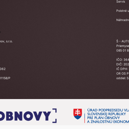
Servis
Poistné u
Náhradné
Y
v, s.r.o.
Š - AUTO
Priemyse
085 01 B
IČO: 36
DIČ: 20
3062
IČ DPH:
OR OS 
 11158/P
oddiel: 