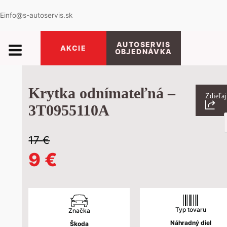
E
info@s-autoservis.sk
AUTOSERVIS
AKCIE
OBJEDNÁVKA
Krytka odnímateľná –
Zdieľaj
3T0955110A
P
s
17
€
Pôvodná
Aktuálna
9
€
cena
cena
bola:
je:
Typ tovaru
Značka
Náhradný diel
Škoda